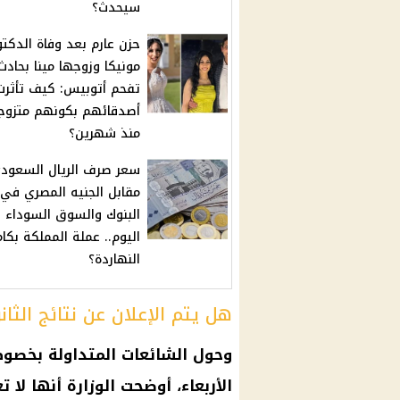
سيحدث؟
حزن عارم بعد وفاة الدكتو
مونيكا وزوجها مينا بحادث
تفحم أتوبيس: كيف تأثرت
أصدقائهم بكونهم متزوج
منذ شهرين؟
سعر صرف الريال السعود
مقابل الجنيه المصري في
البنوك والسوق السوداء
اليوم.. عملة المملكة بكام
النهاردة؟
هل يتم الإعلان عن نتائج الثانو
وحول الشائعات المتداولة بخصوص ا
الأربعاء، أوضحت الوزارة أنها لا