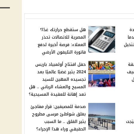
دة
هل ستقطع حرارتك غدًا؟
ما
المصرية للاتصالات تحذر
تتخيل
العملاء: فرصة أخيرة لدفع
فاتورة التليفون الأرضي
ن 13 منطقة
حفل افتتاح أولمبياد باريس
فيف
2024 يثير غضبًا عالميًا بعد
ل
تجسيده المهين للسيد
المسيح والعشاء الرباني .. هل
تعد إهانة للعقيدة المسيحية؟
صدمة للمصيفين: قرار مفاجئ
بغلق شواطئ مرسى مطروح
تِجت
يثير القلق .. ما السبب
الحقيقي وراء هذا الإجراء؟