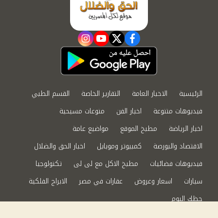
instagram
youtube
twitter
facebook
الرئيسية
الاخبار العامة
التقارير الخاصة
القسم الطبي
فيديوهات متنوعة
اخبار الفن
منوعات مسيحية
اخبار الرياضة
مطبخ الموقع
مواضيع عامة
الاقتصاد والبورصة
كمبيوتر وموبايل
اخبار الحق والضلال
فيديوهات فضائيات
مطبخ الاكل مع لى لى
تكنولوجيا
سيارات
اسعار وعروض
عقارات في مصر
الابراج الفلكية
حظك اليوم