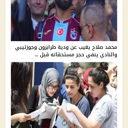
محمد صلاح يغيب عن ودية طرابزون وجوزتيبي
والنادي ينفي حجز مستحقاته قبل ...