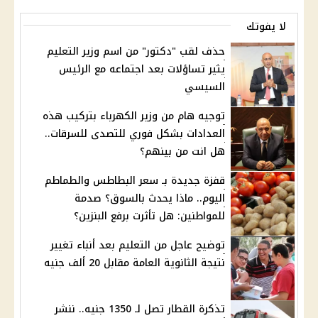
لا يفوتك
حذف لقب "دكتور" من اسم وزير التعليم
يثير تساؤلات بعد اجتماعه مع الرئيس
السيسي
توجيه هام من وزير الكهرباء بتركيب هذه
العدادات بشكل فوري للتصدى للسرقات..
هل انت من بينهم؟
قفزة جديدة بـ سعر البطاطس والطماطم
اليوم.. ماذا يحدث بالسوق؟ صدمة
للمواطنين: هل تأثرت برفع البنزين؟
توضيح عاجل من التعليم بعد أنباء تغيير
نتيجة الثانوية العامة مقابل 20 ألف جنيه
تذكرة القطار تصل لـ 1350 جنيه.. ننشر