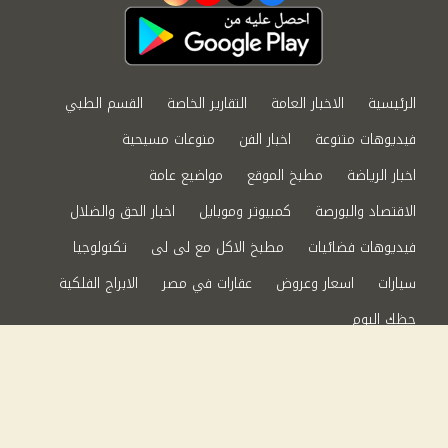
الرئيسية
الاخبار العامة
التقارير الخاصة
القسم الطبي
فيديوهات متنوعة
اخبار الفن
منوعات مسيحية
اخبار الرياضة
مطبخ الموقع
مواضيع عامة
الاقتصاد والبورصة
كمبيوتر وموبايل
اخبار الحق والضلال
فيديوهات فضائيات
مطبخ الاكل مع لى لى
تكنولوجيا
سيارات
اسعار وعروض
عقارات في مصر
الابراج الفلكية
حظك اليوم
من نحن
سياسة الخصوصية
اتصل بنا
©2024 الحق والضلال All Rights Reserved.
Powered by