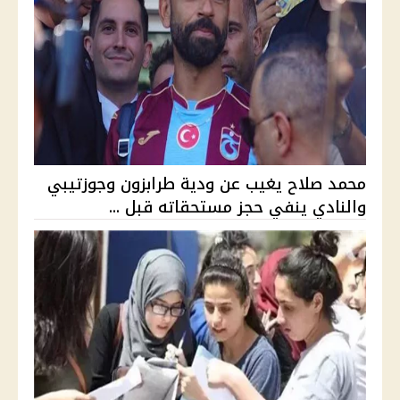
محمد صلاح يغيب عن ودية طرابزون وجوزتيبي
والنادي ينفي حجز مستحقاته قبل ...