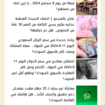
فيها من يوم 8 سبتمبر 2024.. يا ترى ابنك
من ضمنهم؟
عاجل بالفيديو | اختفاء السيدة القبطية
عدليه مكرم يسي البالغة من العمر 30 عاما
من الخصوص.. هل تم خطفها؟
زيادة جديدة في سعر الريال السعودي
اليوم 11-8-2024 في البنوك… عملة المملكة
وصلت كام بالسوق السوداء؟
انخفاض مفاجئ في سعر الدولار اليوم 11-
8-2024 في البنوك.. الأخضر وصل كام
النهاردة بالسوق السوداء؟ وماهو أقل ثمن
للصرف؟
مفاجأة غير سارة لـ 35 جهاز مهدد بفقدان
دعم تطبيق واتساب للأبد… هل هاتفك في
القائمة السوداء؟