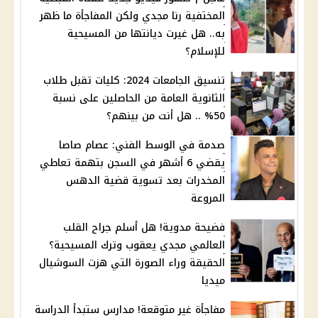
المختفية رنا مجدي ولكن المفاجأة ما ظهر
به.. هل غيرت ديانتها من المسيحية
للإسلام؟
تنسيق الجامعات 2024: كليات تقبل طلاب
الثانوية العامة من الحاصلين على نسبة
50% .. هل أنت من بينهم؟
صدمة في الوسط الفني: عصام صاصا
يقضي 6 أشهر في السجن بتهمة تعاطي
المخدرات بعد تسوية قضية الدهس
المروعة
فضيحة مدوية! هل أسلم جراح القلب
العالمي مجدي يعقوب وترك المسيحية؟
الحقيقة وراء الصورة التي هزت السوشيال
ميديا
مفاجأة غير متوقعة! مدارس ستبدأ الدراسة