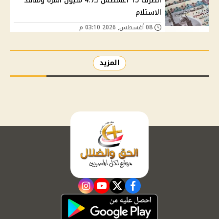
الصرف 15 أغسطس لـ4.7 مليون أسرة ومنافذ
الاستلام
08 أغسطس, 2026 03:10 م
المزيد
instagram
youtube
twitter
facebook