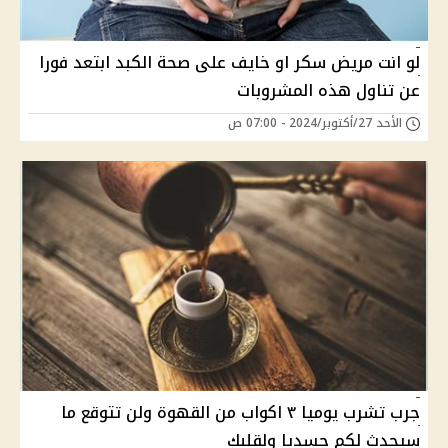
لو انت مريض سكر او خايف على صحة الكبد ابتعد فورا
عن تناول هذه المشروبات
الأحد 27/أكتوبر/2024 - 07:00 ص
جرب تشرب يوميا ٣ اكواب من القهوة ولن تتوقع ما
سيحدث لكم جسديا ولقلبك