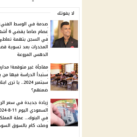
لا يفوتك
صدمة في الوسط الفني:
عصام صاصا يقضي 6
في السجن بتهمة تعاطي
المخدرات بعد تسوية قضي
الدهس المروعة
مفاجأة غير متوقعة! مدا
سبتمبر 2024.. يا ترى 
ضمنهم؟
زيادة جديدة في سعر الري
السعودي اليوم 11
في البنوك… عملة المملك
وصلت كام بالسوق السود