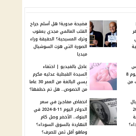
فضيحة مدوية! هل أسلم جراح
 أشهر
القلب العالمي مجدي يعقوب
وترك المسيحية؟ الحقيقة وراء
ة
الصورة التي هزت السوشيال
ميديا
رس
عاجل بالفيديو | اختفاء
ستبدأ الدراسة فيها من يوم 8
السيدة القبطية عدليه مكرم
ابنك من
يسي البالغة من العمر 30 عاما
من الخصوص.. هل تم خطفها؟
ال
انخفاض مفاجئ في سعر
-8-2024
الدولار اليوم 11-8-2024 في
ة
البنوك.. الأخضر وصل كام
اء؟
النهاردة بالسوق السوداء؟
وماهو أقل ثمن للصرف؟