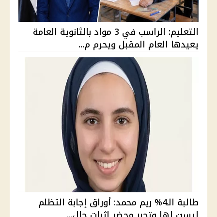
التعليم: الراسب في 3 مواد بالثانوية العامة
يعيدها العام المقبل ويحرم م...
طالبة الـ4% ريم محمد: أوراق إجابة التظلم
ليست لها وتحرر محضر إثبات حال...