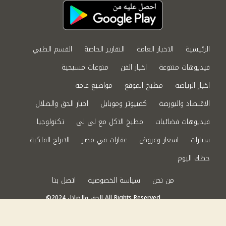
الرئيسية
الاخبار العامة
التقارير الخاصة
القسم الطبي
فيديوهات متنوعة
اخبار الفن
منوعات مسيحية
اخبار الرياضة
مطبخ الموقع
مواضيع عامة
الاقتصاد والبورصة
كمبيوتر وموبايل
اخبار الحق والضلال
فيديوهات فضائيات
مطبخ الاكل مع لى لى
تكنولوجيا
سيارات
اسعار وعروض
عقارات في مصر
الابراج الفلكية
حظك اليوم
من نحن
سياسة الخصوصية
اتصل بنا
©2024 الحق والضلال All Rights Reserved.
Powered by