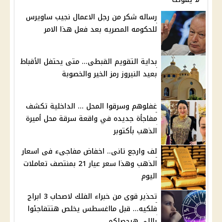
رساله شكر من رجل الاعمال نجيب ساويرس
للحكومه المصريه بعد فعل هذا الامر
بداية التقويم القبطى... متى يحتفل الأقباط
بعيد النيروز رمز الخير والخصوبة
غفلوهم وسرقوا المحل ... الداخلية تكشف
مفاجأة جديده في واقعة سرقة محل أميرة
الذهب بأكتوبر
لف وارجع تانى.. اخفاض مفاجىء فى اسعار
الذهب وهذا سعر عيار 21 بمنتصف تعاملات
اليوم
تحذير قوى من خبراء الفلك لاصحاب 3 ابراج
فلكيه... قبل مااغسطس يخلص هتتفاجئوا
باللى هيحصلكم