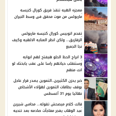
معجزه الهيه تنقذ فريق كورال كنيسه
ماربولس من موت محقق فى وسط النيران
تفحم اتوبيس كورال كنيسه ماربولس
الزقازيق... ولكن انظر العنايه الالهيه وكيف
نجا الجميع
3 ابراج الحظ الحلو هيفتح لهم ابوابه
وستنقلب حياتهم راسا على عقب يابختك لو
انت منهم
خبر يحزن الكثيرين..التموين يصدر قرار عاجل
بوقف بطاقات التموين لهؤلاء الأشخاص
نهائيا يوم 31 أغسطس
قالت كلام ميصحش تقوله... محامى شيرين
عبد الوهاب يفجر مفاجأت صادمه بعد تنحيه