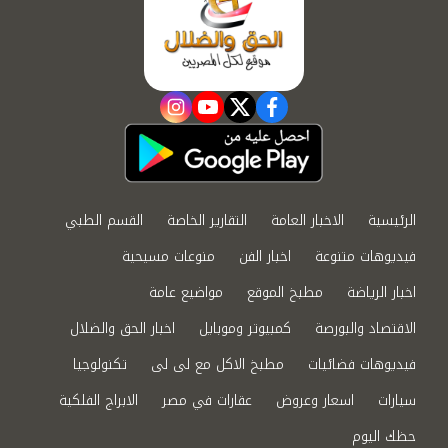
instagram
youtube
twitter
facebook
الرئيسية
الاخبار العامة
التقارير الخاصة
القسم الطبي
فيديوهات متنوعة
اخبار الفن
منوعات مسيحية
اخبار الرياضة
مطبخ الموقع
مواضيع عامة
الاقتصاد والبورصة
كمبيوتر وموبايل
اخبار الحق والضلال
فيديوهات فضائيات
مطبخ الاكل مع لى لى
تكنولوجيا
سيارات
اسعار وعروض
عقارات في مصر
الابراج الفلكية
حظك اليوم