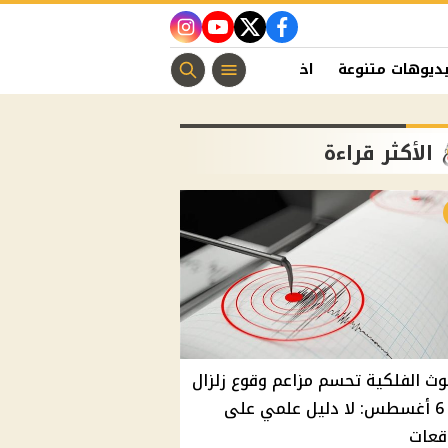
instagram
youtube
twitter
facebook
ديوهات متنوعة
اخبار الفن
منوعات مسيحية
اخبار الرياضة
الأكثر قراءة
وث الفلكية تحسم مزاعم وقوع زلزال
غدًا 6 أغسطس: لا دليل علمي على
قعات