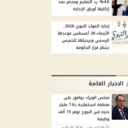
الـ4%: رد التعليم ومحضر بعد
إنكارها أوراق الإجابة
إجازة المولد النبوي 2026..
الأربعاء 26 أغسطس موعدها
الرسمي وترحيلها للخميس
ينتظر قرار الحكومة
الاخبار العامة
مجلس الوزراء يوافق على
منطقة استثمارية بـ7.6 مليار
جنيه في البروج توفر 15 ألف
وظيفة
06 أغسطس, 2026 01:40 م