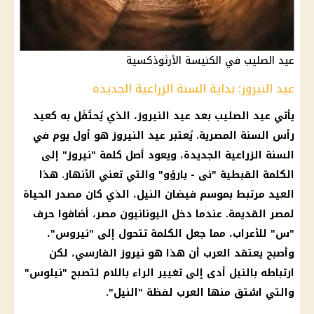
عيد الصليب في الكنيسة الأرثوذكسية
عيد النيروز: بداية السنة الزراعية الجديدة
يأتي عيد الصليب بعد عيد النيروز، الذي يُحتَفَل به كعيد
رأس السنة المصرية. يُعتبر عيد النيروز هو أول يوم في
السنة الزراعية الجديدة، ويعود أصل كلمة "نيروز" إلى
الكلمة القبطية "نى - يارؤو" والتي تعني الأنهار. هذا
العيد مرتبط بموسم فيضان النيل، الذي كان مصدر الحياة
لمصر القديمة. عندما دخل اليونانيون مصر، أضافوا حرف
"س" للأعراب، مما جعل الكلمة تتحول إلى "نيروس"،
وأصبح يعتقد العرب أن هذا هو نيروز الفارسي، لكن
ارتباطه بالنيل أدى إلى تغيير الراء باللام لتصبح "نيلوس"
والتي اشتق منها العرب لفظة "النيل".