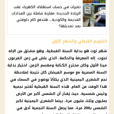
تغيرات في حساب استهلاك الكهرباء عقب
الزيادة الجديدة: مقارنة شاملة بين العدادات
القديمة والكودية… هتدفع كام دلوقتي
بعد تعديلها؟
التقويم القبطي والشهر الأول
شهر توت هو بداية السنة القبطية، وهو مشتق من الإله
تحوت، إله المعرفة والحكمة، الذي عاش في زمن الفرعون
مينا الأول وكان مخترع الكتابة ومقسم الزمن. اختيار بداية
السنة المصرية مع موسم الفيضان كان نتيجة لملاحظة
نجم الشعرى اليمينية الذي يتلألأ بوضوح في السماء في
هذا الوقت من العام. هذه السنة القبطية تُعَتبر نجمية
وليس شمسية، حيث يُقدّر أن الشمس أكبر من الأرض
بمليون وثلث مليون مرة، بينما الشعرى اليمينية تكبر
الشمس بـ200 مرة، مما يجعل السنة النجمية أدق في