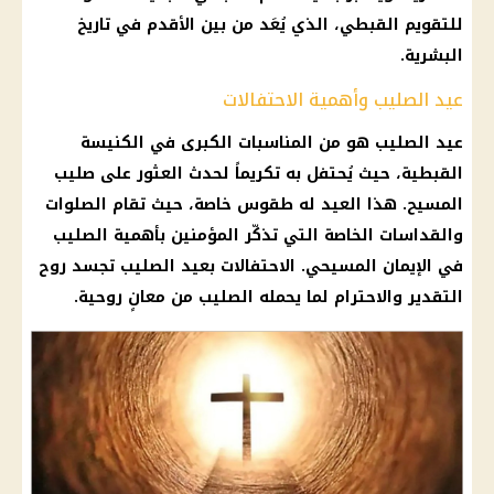
للتقويم القبطي، الذي يُعَد من بين الأقدم في تاريخ
البشرية.
عيد الصليب وأهمية الاحتفالات
عيد الصليب هو من المناسبات الكبرى في الكنيسة
القبطية، حيث يُحتفل به تكريماً لحدث العثور على صليب
المسيح. هذا العيد له طقوس خاصة، حيث تقام الصلوات
والقداسات الخاصة التي تذكّر المؤمنين بأهمية الصليب
في الإيمان المسيحي. الاحتفالات بعيد الصليب تجسد روح
التقدير والاحترام لما يحمله الصليب من معانٍ روحية.