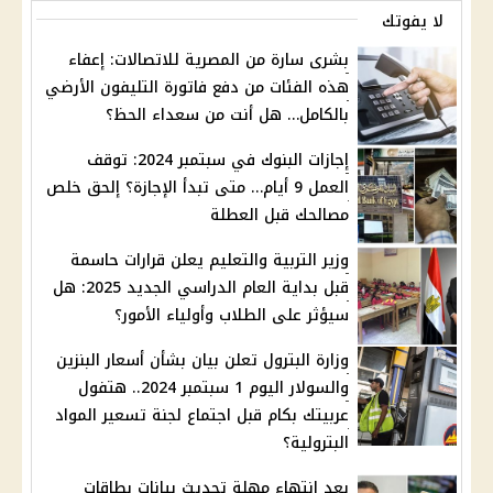
لا يفوتك
بشرى سارة من المصرية للاتصالات: إعفاء
هذه الفئات من دفع فاتورة التليفون الأرضي
بالكامل… هل أنت من سعداء الحظ؟
إجازات البنوك في سبتمبر 2024: توقف
العمل 9 أيام… متى تبدأ الإجازة؟ إلحق خلص
مصالحك قبل العطلة
وزير التربية والتعليم يعلن قرارات حاسمة
قبل بداية العام الدراسي الجديد 2025: هل
سيؤثر على الطلاب وأولياء الأمور؟
وزارة البترول تعلن بيان بشأن أسعار البنزين
والسولار اليوم 1 سبتمبر 2024.. هتفول
عربيتك بكام قبل اجتماع لجنة تسعير المواد
البترولية؟
بعد انتهاء مهلة تحديث بيانات بطاقات