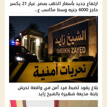
ارتفاع جديد بأسعار الذهب بمصر. عيار 21 يكسر
حاجز 6000 جنيه وسط مكاسب ع...
بلاغ يقود لضبط فرد أمن في واقعة تحرش
بابنة مذيعة شهيرة بالشيخ زايد