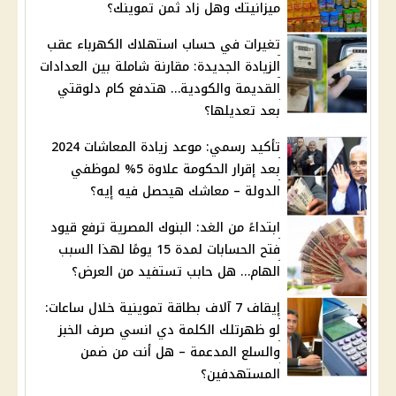
ميزانيتك وهل زاد ثمن تموينك؟
تغيرات في حساب استهلاك الكهرباء عقب
الزيادة الجديدة: مقارنة شاملة بين العدادات
القديمة والكودية… هتدفع كام دلوقتي
بعد تعديلها؟
تأكيد رسمي: موعد زيادة المعاشات 2024
بعد إقرار الحكومة علاوة 5% لموظفي
الدولة – معاشك هيحصل فيه إيه؟
ابتداءً من الغد: البنوك المصرية ترفع قيود
فتح الحسابات لمدة 15 يومًا لهذا السبب
الهام… هل حابب تستفيد من العرض؟
إيقاف 7 آلاف بطاقة تموينية خلال ساعات:
لو ظهرتلك الكلمة دي انسي صرف الخبز
والسلع المدعمة – هل أنت من ضمن
المستهدفين؟