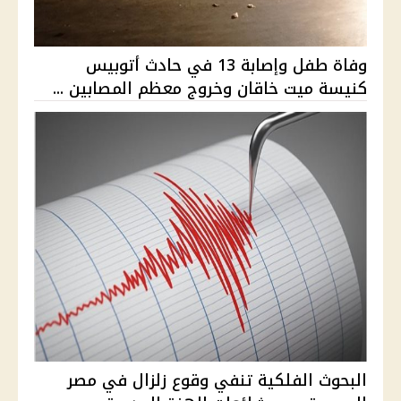
وفاة طفل وإصابة 13 في حادث أتوبيس
كنيسة ميت خاقان وخروج معظم المصابين ...
البحوث الفلكية تنفي وقوع زلزال في مصر