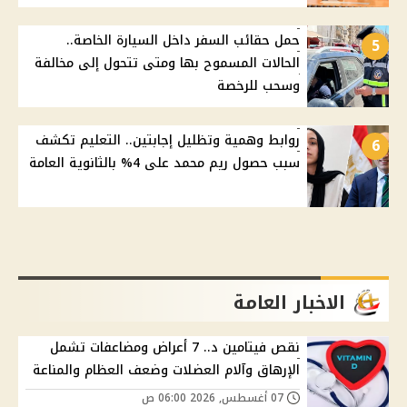
حمل حقائب السفر داخل السيارة الخاصة..
5
الحالات المسموح بها ومتى تتحول إلى مخالفة
وسحب للرخصة
روابط وهمية وتظليل إجابتين.. التعليم تكشف
6
سبب حصول ريم محمد على 4% بالثانوية العامة
الاخبار العامة
نقص فيتامين د.. 7 أعراض ومضاعفات تشمل
الإرهاق وآلام العضلات وضعف العظام والمناعة
07 أغسطس, 2026 06:00 ص