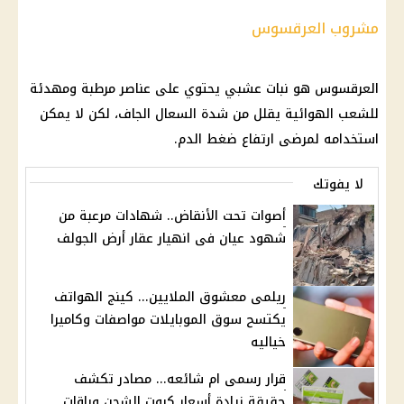
مشروب العرقسوس
العرقسوس هو نبات عشبي يحتوي على عناصر مرطبة ومهدئة
للشعب الهوائية يقلل من شدة السعال الجاف، لكن لا يمكن
استخدامه لمرضى ارتفاع ضغط الدم.
لا يفوتك
أصوات تحت الأنقاض.. شهادات مرعبة من
شهود عيان فى انهيار عقار أرض الجولف
ريلمى معشوق الملايين... كينج الهواتف
يكتسح سوق الموبايلات مواصفات وكاميرا
خياليه
قرار رسمى ام شائعه... مصادر تكشف
حقيقة زيادة أسعار كروت الشحن وباقات