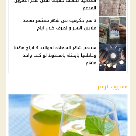
الغذائية تكشف حقيقة نقص سكر التموين
المدعم
3 منح حكوميه فى شهر سبتمبر تسعد
ملايين الاسر والصرف خلال ايام
سبتمبر شهر السعاده لمواليد 4 ابراج مهنيا
وعاطفيا يابختك يامحظوظ لو كنت واحد
منهم
مشروب الزعتر