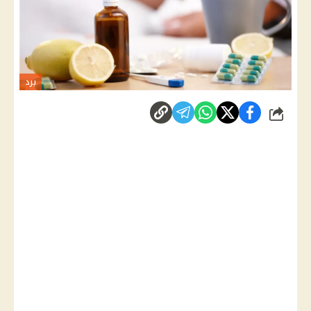
برد
شارك