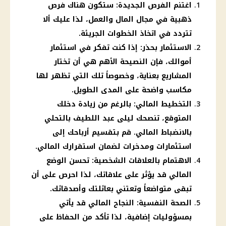
اغتنم الفرص الجديدة: ستكون هناك فرص
ذهبية في مجال المال والعمل، لذا عليك ألا
تتردد في اتخاذ الخطوات الجريئة.
الاستثمار بحذر: إذا كنت تفكر في استثمار
أموالك، فإن النصيحة الأهم هي أن تختار
المشاريع بعناية، وخصوصاً تلك التي تظهر لها
مكاسب واضحة على المدى الطويل.
التخطيط المالي: بالرغم من زيادة دخلك
المتوقع، تنصحك ليلى عبد اللطيف بالتحلي
بالانضباط المالي. قم بتقسيم أرباحك إلى
استثمارات ومدخرات لضمان استقرارك المالي.
الاهتمام بالعلاقات الشخصية: تحسن الوضع
المالي قد يؤثر على علاقاتك، لذا احرص على أن
تبقى متواضعاً وتعتني بعائلتك وأصدقائك.
الصحة النفسية: النجاح المالي قد يأتي
بمسؤوليات إضافية، لذا تأكد من الحفاظ على