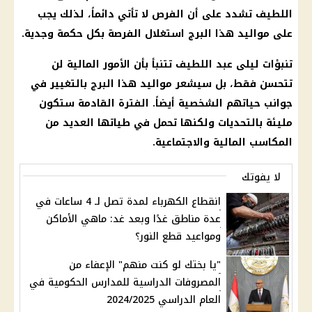
اللطيف
تشدد على أن الفرص لا تأتي دائماً، لذلك يجب
على
مواليد
هذا البرج استغلال الفرصة بكل حكمة وجدية.
تنبؤات ليلى عبد اللطيف
تتنبأ بأن الأمور
المالية
لن
تتحسن فقط، بل سيشعر
مواليد
هذا البرج بالتغيير في
جوانب حياتهم الشخصية أيضاً. الفترة القادمة ستكون
مليئة بالتحديات ولكنها تحمل في طياتها العديد من
المكاسب
المالية
والاجتماعية.
لا يفوتك
انقطاع الكهرباء لمدة تصل لـ 4 ساعات في
عدة مناطق غدًا وبعد غد: ماهي الأماكن
ومواعيد قطع النور؟
"يا بختك لو كنت منهم" الإعفاء من
المصروفات الدراسية للمدارس الحكومية في
العام الدراسي 2024/2025