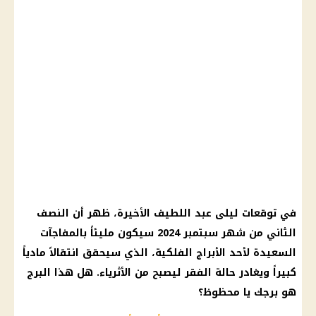
في
توقعات ليلى عبد اللطيف
الأخيرة، ظهر أن النصف
الثاني من
شهر سبتمبر
2024 سيكون مليئاً بالمفاجآت
السعيدة لأحد
الأبراج الفلكية
، الذي سيحقق انتقالاً مادياً
كبيراً ويغادر حالة
الفقر
ليصبح من الأثرياء. هل هذا البرج
هو برجك يا محظوظ؟