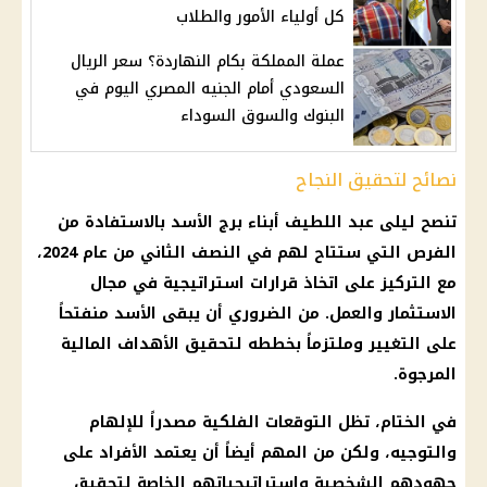
كل أولياء الأمور والطلاب
عملة المملكة بكام النهاردة؟ سعر الريال
السعودي أمام الجنيه المصري اليوم في
البنوك والسوق السوداء
نصائح لتحقيق النجاح
تنصح
ليلى عبد اللطيف
أبناء
برج الأسد
بالاستفادة من
الفرص التي ستتاح لهم في النصف الثاني من عام 2024،
مع التركيز على اتخاذ قرارات استراتيجية في مجال
الاستثمار
والعمل. من الضروري أن يبقى الأسد منفتحاً
على التغيير وملتزماً بخططه لتحقيق الأهداف
المالية
المرجوة.
في الختام، تظل التوقعات
الفلكية
مصدراً للإلهام
والتوجيه، ولكن من المهم أيضاً أن يعتمد الأفراد على
جهودهم الشخصية واستراتيجياتهم الخاصة لتحقيق