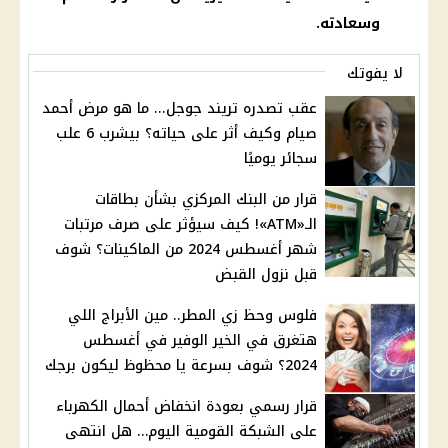
وسعادته.
لا يفوتك
عقب تصدره تريند جوجل... ما هو مرض أحمد
صيام وكيف أثر على حياته؟ بيشرب 6 علب
سجائر يوميًا
قرار من البنك المركزي بشأن بطاقات
الـ«ATM»! كيف سيؤثر على صرف مرتبات
شهر أغسطس 2024 من الماكينات؟ شوف
قبل نزول القبض
فلوس وحظ زي المطر.. مين الأبراج اللي
هتغرق في الخير الوفير في أغسطس
2024؟ شوف بسرعة يا محظوظ ليكون برجك
قرار رسمي بعودة انخفاض أحمال الكهرباء
على الشبكة القومية اليوم… هل انتهى