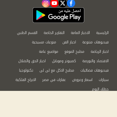
instagram
youtube
twitter
facebook
الرئيسية
الاخبار العامة
التقارير الخاصة
القسم الطبي
فيديوهات متنوعة
اخبار الفن
منوعات مسيحية
اخبار الرياضة
مطبخ الموقع
مواضيع عامة
الاقتصاد والبورصة
كمبيوتر وموبايل
اخبار الحق والضلال
فيديوهات فضائيات
مطبخ الاكل مع لى لى
تكنولوجيا
سيارات
اسعار وعروض
عقارات في مصر
الابراج الفلكية
حظك اليوم
من نحن
سياسة الخصوصية
اتصل بنا
©2024 الحق والضلال All Rights Reserved.