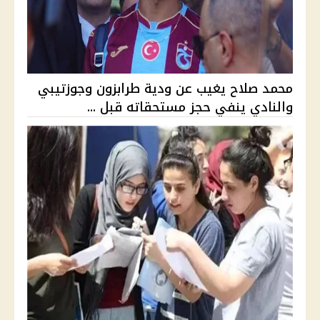
محمد صلاح يغيب عن ودية طرابزون وجوزتيبي
والنادي ينفي حجز مستحقاته قبل ...