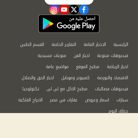
instagram
youtube
twitter
facebook
الرئيسية
الاخبار العامة
التقارير الخاصة
القسم الطبي
فيديوهات متنوعة
اخبار الفن
منوعات مسيحية
اخبار الرياضة
مطبخ الموقع
مواضيع عامة
الاقتصاد والبورصة
كمبيوتر وموبايل
اخبار الحق والضلال
فيديوهات فضائيات
مطبخ الاكل مع لى لى
تكنولوجيا
سيارات
اسعار وعروض
عقارات في مصر
الابراج الفلكية
حظك اليوم
من نحن
سياسة الخصوصية
اتصل بنا
©2024 الحق والضلال All Rights Reserved.