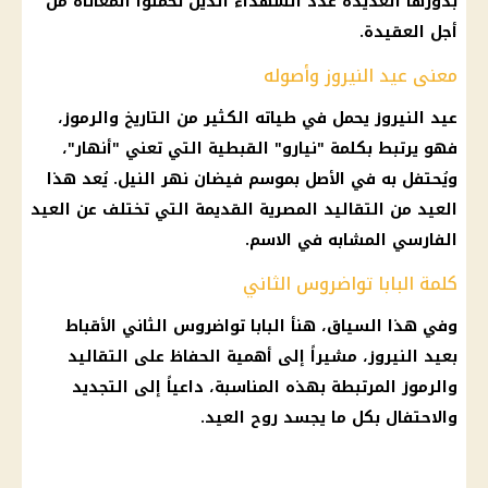
بذورها العديدة عدد الشهداء الذين تحملوا المعاناة من
أجل العقيدة.
معنى عيد النيروز وأصوله
عيد النيروز يحمل في طياته الكثير من التاريخ والرموز،
فهو يرتبط بكلمة "نيارو" القبطية التي تعني "أنهار"،
ويُحتفل به في الأصل بموسم فيضان نهر النيل. يُعد هذا
العيد من التقاليد المصرية القديمة التي تختلف عن العيد
الفارسي المشابه في الاسم.
كلمة البابا تواضروس الثاني
وفي هذا السياق، هنأ البابا تواضروس الثاني الأقباط
بعيد النيروز، مشيراً إلى أهمية الحفاظ على التقاليد
والرموز المرتبطة بهذه المناسبة، داعياً إلى التجديد
والاحتفال بكل ما يجسد روح العيد.