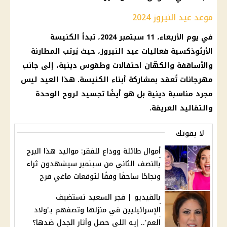
موعد عيد النيروز 2024
في يوم الأربعاء، 11 سبتمبر 2024، تبدأ الكنيسة
الأرثوذكسية فعاليات عيد النيروز، حيث يُرتب المطارنة
والأساقفة والكهّان احتفالات وطقوس دينية، إلى جانب
مهرجانات تُعقد بمشاركة أبناء الكنيسة. هذا العيد ليس
مجرد مناسبة دينية بل هو أيضًا تجسيد لروح الوحدة
والتقاليد العريقة.
لا يفوتك
أموال طائلة ووداع للفقر: مواليد هذا البرج
بالنصف الثاني من سبتمبر سيشهدون ثراء
ونجاحًا ساحقًا وفقًا لتوقعات ماغي فرح
بالفيديو | فجر السعيد تستضيف
الإسرائيليين في منزلها وتصفهم بـ'ولاد
العم'.. إيه اللي حصل وأثار الجدل ضدها؟