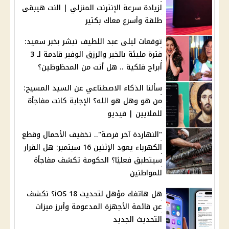
لزيادة سرعة الإنترنت المنزلي | النت هيبقى
طلقة وأسرع معاك بكتير
توقعات ليلى عبد اللطيف تبشر بخبر سعيد:
فترة مليئة بالخير والرزق الوفير قادمة لـ 3
أبراج فلكية .. هل أنت من المحظوظين؟
سألنا الذكاء الاصطناعي عن السيد المسيح:
من هو وهل هو الله؟ الإجابة كانت مفاجأة
للملايين | فيديو
"النهاردة آخر فرصة".. تخفيف الأحمال وقطع
الكهرباء يعود الإثنين 16 سبتمبر: هل القرار
سيتطبق فعليًا؟ الحكومة تكشف مفاجأة
للمواطنين
هل هاتفك مؤهل لتحديث iOS 18؟ نكشف
عن قائمة الأجهزة المدعومة وأبرز ميزات
التحديث الجديد