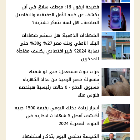
فضيحة آيفون 16: موظف سابق في أبل
يكشف عن خيبة الأمل الحقيقية والتفاصيل
الصادمة.. هل لسه بتفكر تشتريه؟
الشهادات الذهبية: هل تستمر شهادات
البنك الأهلي وبنك مصر 27% و30% حتى
نهاية 2024؟ خبير اقتصادي يكشف مفاجأة
للمدخرين
خراب بيوت مستعجل: حتى لو شقتك
مقفولة خصم الرصيد من عداد الكهرباء
مسبوق الدفع - 6 حالات رئيسية هيتخصم
فلوس منك
أسرار زيادة دخلك اليومي بقيمة 1500 جنيه:
أكتشف أفضل 5 شهادات ادخارية في
البنوك المصرية 2024
الكنيسة تحتفي اليوم بتذكار استشهاد