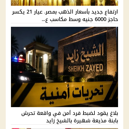
ارتفاع جديد بأسعار الذهب بمصر. عيار 21 يكسر
حاجز 6000 جنيه وسط مكاسب ع...
بلاغ يقود لضبط فرد أمن في واقعة تحرش
بابنة مذيعة شهيرة بالشيخ زايد