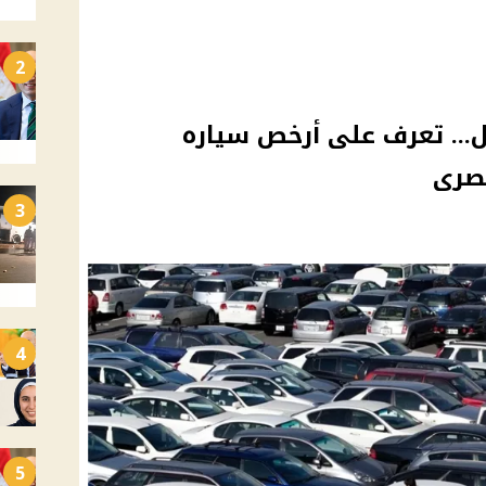
2
... تعرف على أرخص سياره
صرى
3
4
5