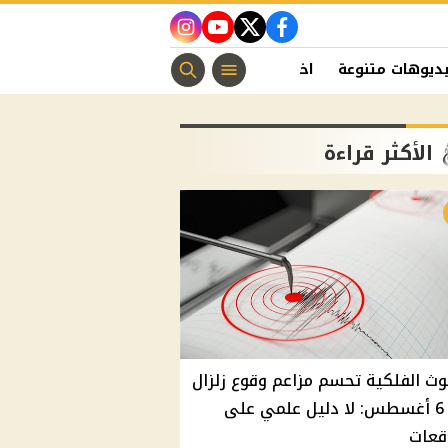
instagram
youtube
twitter
facebook
ديوهات متنوعة
اخبار الفن
منوعات مسيحية
اخبار الرياضة
الأكثر قراءة
وث الفلكية تحسم مزاعم وقوع زلزال
غدًا 6 أغسطس: لا دليل علمي على
قعات