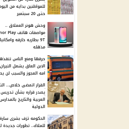
للمواطنين بدايه من اليوم
حتى 20 سبتمبر
وحش هونر العملاق ..
مواصفات هاتف Play
9T بطاريه خارقه وامكانيا
مذهله
حرقها ومنع الناس تنقذها 
الابن العاق يشعل النيران
امه العجوز والسبب لن ي
القرار اتمضى خلاص... الت
يصدر قراره بشأن تدريس ا
العربية والتاريخ بالمدارس
الدولية
الحكومه تزف بشرى سارة
للملاك.. تطورات جديدة ل