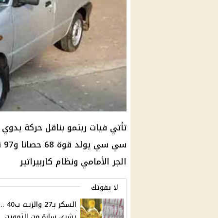
سي
الجر الأمامي ونظام كاربيراتير
لا يفوتك
السكر بـ27 والزيت ب40 ..
بشرى سارة من التموين