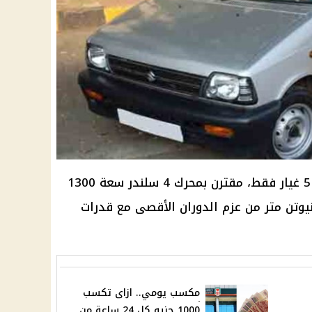
تأتي فيات ريتمو بناقل حركة يدوي 5 غيار فقط، مقترن بمحرك 4 سلندر سعة 1300
 سي يولد قوة 68 حصانا و97 نيوتن متر من عزم الدوران الأقصى مع قدرات
مكسب يومي.. ازاى تكسب
1000 جنيه كل 24 ساعة من