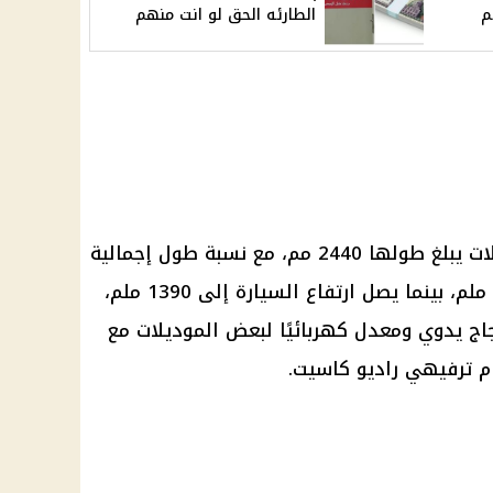
م
الطارئه الحق لو انت منهم
وتعتمد فيات ريتمو على قاعدة عجلات يبلغ طولها 2440 مم، مع نسبة طول إجمالية
تبلغ 3930 مم وعرض إجمالي 1650 ملم، بينما يصل ارتفاع السيارة إلى 1390 ملم،
اج يدوي ومعدل كهربائيًا لبعض الموديلات مع
ام ترفيهي راديو كاسيت.