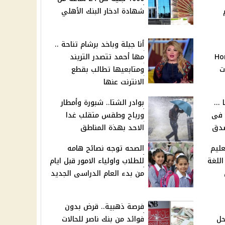
شهادة ادخار البنك الأهلي
أنا جبلة وباخد برشام تناحة ..
Honor 
مها أحمد تتصدر التريند
ت
ومتابعيها تطالب بقطع
الانترنت عنها
...
بوادر الشتا.. شبورة وأمطار
 فى
ورياح وطقس متقلب غدا
صدق
الاحد بهذة المناطق
عليم
الصحه توجه نصائح هامه
للغة
للطلاب واولياء الامور قبل ايام
من بدء العام الدراسى الجديد
فرصة ذهبية.. قرض بدون
حل
فوائد من بنك ناصر للحالات