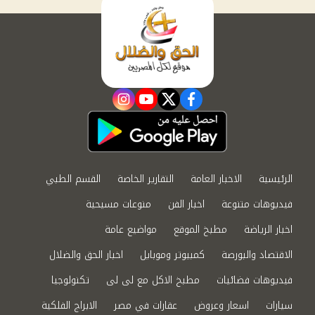
instagram
youtube
twitter
facebook
الرئيسية
الاخبار العامة
التقارير الخاصة
القسم الطبي
فيديوهات متنوعة
اخبار الفن
منوعات مسيحية
اخبار الرياضة
مطبخ الموقع
مواضيع عامة
الاقتصاد والبورصة
كمبيوتر وموبايل
اخبار الحق والضلال
فيديوهات فضائيات
مطبخ الاكل مع لى لى
تكنولوجيا
سيارات
اسعار وعروض
عقارات في مصر
الابراج الفلكية