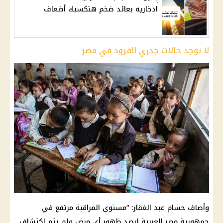
ادخاريه بعائد ضخم هتكسبك أضعاف
لا توجد حالات جدري القرود في مصر
وأضاف حسام عبد الغفار: “مستوى المراقبة مرتفع في
جمهورية مصر العربية لرصد ظهور أي مرض ولم يتم اكتشاف