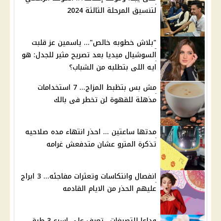
لتنسيق المرحلة الثالثة 2024
"بلاش خطوبه خالص"... ياسمين عز قلبت
السوشيال ميديا بعد تصريح مثير للجدل: هو
ايه اللى بتطلبه من الشباب؟
مش بس بتظبط المزاج... 7 استخدامات
مذهلة للقهوة لن تخطر فى بالك
مدتها ساعتين ... احذر انتهاء مده صلاحيه
تذكرة المترو عشان متدفعش غرامه
انفصال وانتكاسات وتعثرات مفاجئه... 3 ابراج
عليهم الحذر من الايام القادمه
وداعا للتصبغات.. تعرف على اسرع 3 طرق