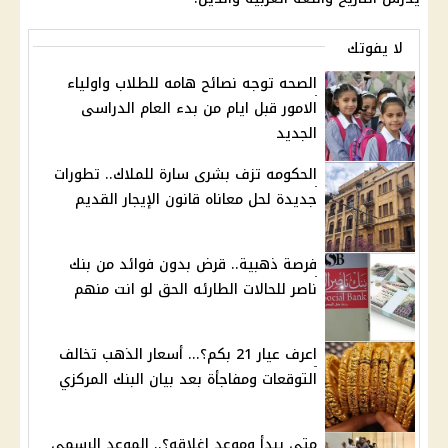
لا يفوتك
الصحه توجه نصائح هامه للطلاب واولياء
الامور قبل ايام من بدء العام الدراسى
الجديد
الحكومه تزف بشرى سارة للملاك.. تطورات
جديدة لحل معاناه قانون الإيجار القديم
فرصة ذهبية.. قرض بدون فوائد من بنك
ناصر للحالات الطارئه الحق لو انت منهم
اعرف عيار 21 بكم؟... أسعار الذهب تخالف
التوقعات ومفاجأة بعد بيان البنك المركزي
متى يبدأ وموعد إغلاقه؟.. الموعد الرسمي