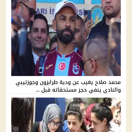
محمد صلاح يغيب عن ودية طرابزون وجوزتيبي
والنادي ينفي حجز مستحقاته قبل ...