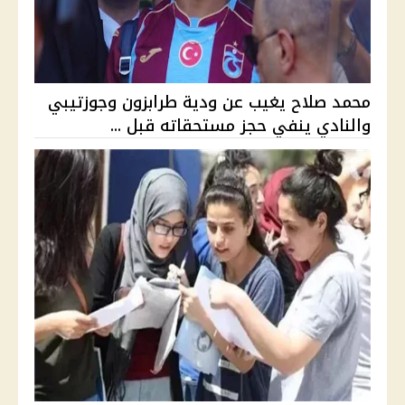
محمد صلاح يغيب عن ودية طرابزون وجوزتيبي
والنادي ينفي حجز مستحقاته قبل ...