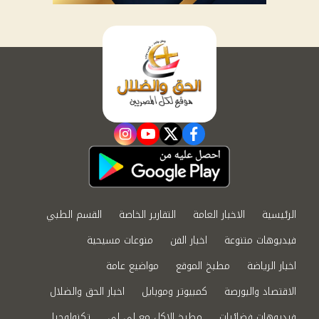
instagram
youtube
twitter
facebook
الرئيسية
الاخبار العامة
التقارير الخاصة
القسم الطبي
فيديوهات متنوعة
اخبار الفن
منوعات مسيحية
اخبار الرياضة
مطبخ الموقع
مواضيع عامة
الاقتصاد والبورصة
كمبيوتر وموبايل
اخبار الحق والضلال
فيديوهات فضائيات
مطبخ الاكل مع لى لى
تكنولوجيا