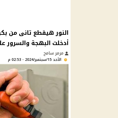
النور هيقطع تانى من بكره
أدخلت البهجة والسرور عل
مرمر سامح
الأحد 15/سبتمبر/2024 - 02:53 م