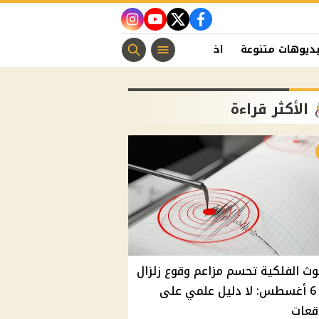
instagram
youtube
twitter
facebook
ديوهات متنوعة
اخبار الفن
منوعات مسيحية
اخبار الرياضة
الأكثر قراءة
وث الفلكية تحسم مزاعم وقوع زلزال
غدًا 6 أغسطس: لا دليل علمي على
قعات