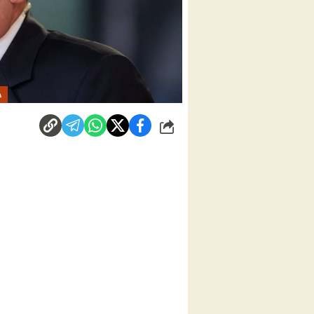
خ
شارك