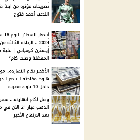
تصريحات مؤثرة من ابنة ض
اللاعب أحمد فتوح
أسعار ال
2024 .. الزيادة الثالثة من
إيسترن كومباني | علبة د
المفضلة وصلت كام؟
الأخضر بكام النهارده.. مو
هبوط مفاجئة لـ سعر الدول
داخل 10 بنوك مصريه
وصل لكام انهارده... سعر
الذهب عيار 21 الآن ف
بعد الارتفاع الأخير