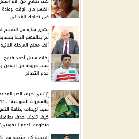
كنت تعاني من آلام أسفل
الظهر حان الوقت لإعادة ا
في نظامك الغذائي
بشرى سارة من التعليم ل
ألف معلم المرحلة الثانية
إخلاء سبيل أحمد فتوح.. 
سبب خروجه من السجن رغ
عدم التصالح
"إنسي صرف الخبز المدعم
والمقررات التموينية".. 4
سبب لإيقاف بطاقة التمو
كيف تتجنب حذف بطاقتك
منظومة الدعم التمويني؟
الضحية كان متجمع في ك