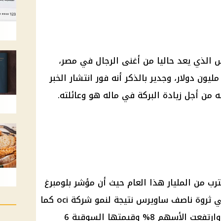
س
الذي يعد حاليا من أغنى الرجال في مصر،
دولار
، وجدير بالذكر أنه فور انتشار الخبر
من أجل زيادة البركة في ماله هو وعائلته.
ترب من المليار هذا العام حيث أن مؤشر بلومبرغ
في
ثروة
ناصف
ساويرس
نتيجة لنمو
شركة
oci كما
تتمتع بنمو استراتيجي، وارتفعت الأسهم 8% وقيمتها السوقية 6