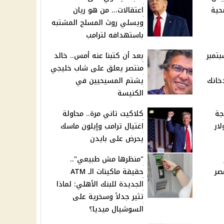
حية
اعتقالات... من هو ريان
ويسلي روث المسلح المشتبه
باستهدافه لترامب
سجائر اليوم 16 سبتمبر
بعد أن كتبنا عنه أمس.. خالد
منتصر يعلق على شاب خليجي
خانك
يشتم المسيحيين في
الكنيسة
جة
كلاكيت تاني مرة.. محاولة
ار
اغتيال ترامب وإيلون ماسك
يحرض على بايدن
"منظرها مش طبيعي"..
ي مصر
حقيقة ماكينات الـ ATM
الجديدة للبنك الأهلي: لماذا
تثير جدلاً وسخرية على
السوشيال ميديا؟