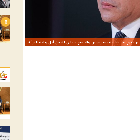
6
بر يفرح قلب ناصف ساويرس والجميع يصلي له من أجل زيادة البركة