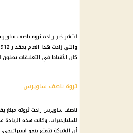
انتشر خبر زيادة
ثروة
ناصف
ساوير
والتي زادت هذا العام بمقدار 912 مليون
كان
الأقباط
في التعليقات يصلون له 
ثروة ناصف ساويرس
ناصف
ساويرس
زادت ثروته مبلغ يق
للمليارديرات، وكانت هذه الزيادة 
أن
الشركة