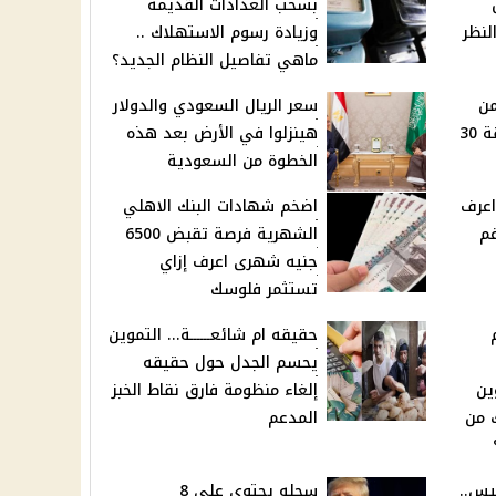
بسحب العدادات القديمة
لنظر
وزيادة رسوم الاستهلاك ..
ماهي تفاصيل النظام الجديد؟
من
سعر الريال السعودي والدولار
لم يحالفهم الحظ بمسابقة 30
هينزلوا في الأرض بعد هذه
الخطوة من السعودية
اعرف
اضخم شهادات البنك الاهلي
م
الشهرية فرصة تقبض 6500
جنيه شهرى اعرف إزاي
تستثمر فلوسك
حقيقه ام شائعــــــة... التموين
1
يحسم الجدل حول حقيقه
ين
إلغاء منظومة فارق نقاط الخبز
 من
المدعم
يس..
سجله يحتوي على 8