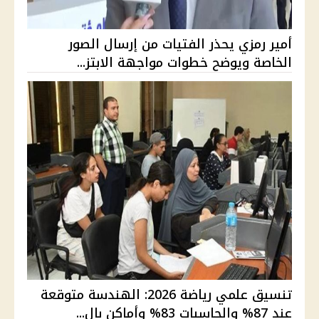
أمير رمزي يحذر الفتيات من إرسال الصور
الخاصة ويوضح خطوات مواجهة الابتز...
تنسيق علمي رياضة 2026: الهندسة متوقعة
عند 87% والحاسبات 83% وأماكن بال...