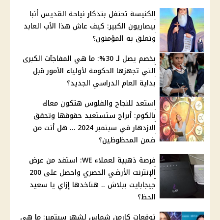
الكنيسة تحتفل بتذكار نياحة القديس أنبا
بيصاريون الكبير: كيف عاش هذا الأب العابد
وتعلق به المؤمنون؟
بخصم يصل لـ 30%: ما هي المفاجآت الكبرى
التي تجهزها الحكومة لأولياء الأمور قبل
بداية العام الدراسي الجديد؟
استعد للنجاح والفلوس هتكون معاك
بالكوم: أبراج ستستعيد حقوقها وتحقق
الازدهار في سبتمبر 2024 … هل أنت من
ضمن المحظوظين؟
فرصة ذهبية لعملاء WE: استفد من عرض
الإنترنت الأرضي الحصري واحصل على 200
جيجابايت ببلاش .. هتاخدها إزاي يا سعيد
الحظ؟
توقعات كارمن شماس لشهر سبتمبر: ما هي