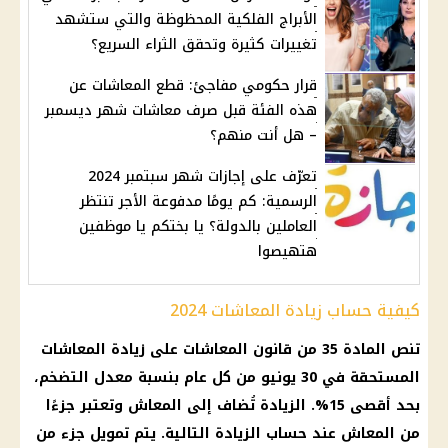
الأبراج الفلكية المحظوظة والتي ستشهد
تغييرات كثيرة وتحقق الثراء السريع؟
قرار حكومي مفاجئ: قطع المعاشات عن
هذه الفئة قبل صرف معاشات شهر ديسمبر
– هل أنت منهم؟
تعرّف على إجازات شهر سبتمبر 2024
الرسمية: كم يومًا مدفوعة الأجر تنتظر
العاملين بالدولة؟ يا بختكم يا موظفين
هتهيصوا
كيفية حساب زيادة المعاشات 2024
تنص المادة 35 من قانون
المعاشات
على
زيادة المعاشات
المستحقة في 30 يونيو من كل عام بنسبة معدل
التضخم
،
بحد أقصى 15%. الزيادة تُضاف إلى
المعاش
وتعتبر جزءًا
من
المعاش
عند
حساب
الزيادة التالية. يتم
تمويل
جزء من