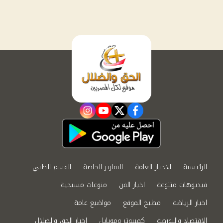
instagram
youtube
twitter
facebook
الرئيسية
الاخبار العامة
التقارير الخاصة
القسم الطبي
فيديوهات متنوعة
اخبار الفن
منوعات مسيحية
اخبار الرياضة
مطبخ الموقع
مواضيع عامة
الاقتصاد والبورصة
كمبيوتر وموبايل
اخبار الحق والضلال