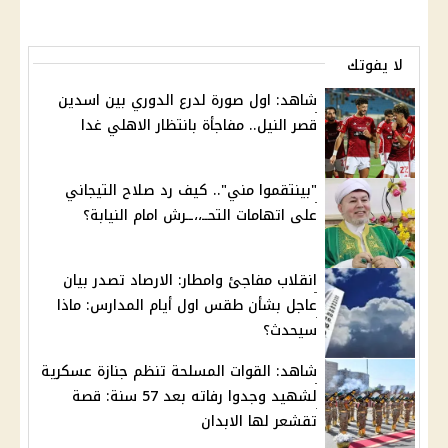
لا يفوتك
شاهد: اول صورة لدرع الدوري بين اسدين
قصر النيل.. مفاجأة بانتظار الاهلي غدا
"بينتقموا مني".. كيف رد صلاح التيجاني
على اتهامات التحــ،،ــرش امام النيابة؟
انقلاب مفاجئ وامطار: الارصاد تصدر بيان
عاجل بشأن طقس اول أيام المدارس: ماذا
سيحدث؟
شاهد: القوات المسلحة تنظم جنازة عسكرية
لشهيد وجدوا رفاته بعد 57 سنة: قصة
تقشعر لها الابدان