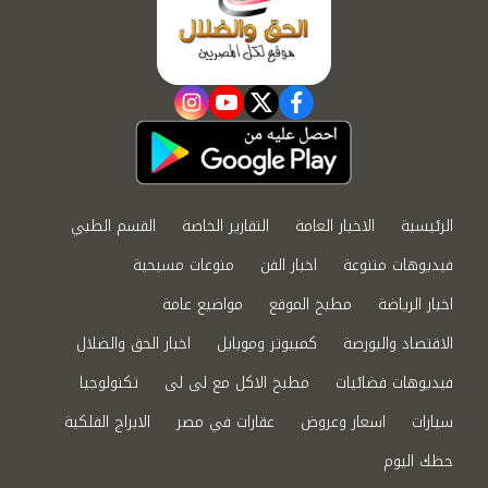
instagram
youtube
twitter
facebook
الرئيسية
الاخبار العامة
التقارير الخاصة
القسم الطبي
فيديوهات متنوعة
اخبار الفن
منوعات مسيحية
اخبار الرياضة
مطبخ الموقع
مواضيع عامة
الاقتصاد والبورصة
كمبيوتر وموبايل
اخبار الحق والضلال
فيديوهات فضائيات
مطبخ الاكل مع لى لى
تكنولوجيا
سيارات
اسعار وعروض
عقارات في مصر
الابراج الفلكية
حظك اليوم