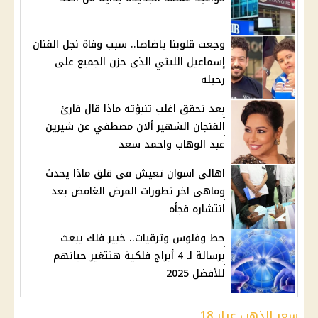
وجعت قلوبنا ياضاضا.. سبب وفاة نجل الفنان
إسماعيل الليثي الذى حزن الجميع على
رحيله
بعد تحقق اغلب تنبؤته ماذا قال قارئ
الفنجان الشهير ألان مصطفي عن شيرين
عبد الوهاب واحمد سعد
اهالى اسوان تعيش فى قلق ماذا يحدث
وماهى اخر تطورات المرض الغامض بعد
انتشاره فجأه
حظ وفلوس وترقيات.. خبير فلك يبعث
برسالة لـ 4 أبراج فلكية هتتغير حياتهم
للأفضل 2025
سعر الذهب عيار 18