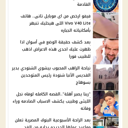
القادمة
فيفو ارخص من اى موبايل تانى.. هاتف
Vivo V40 Lite اللى هيخليك تنبهر
بأمكانياته الجباره
بعد كشف حقيقة الوضع في أسوان اذا
ظهرت عليك احدى هذه الاعراض اذهب
للطبيب فورا
نياحة الراهب المحبوب بيشوي الشنودي بدير
القديس الأنبا شنودة رئيس المتوحدين
بسوهاج
"ربنا يصبر أهلة"..القصه الكامله لوفاه نجل
الليثى وطبيب يكشف الاسباب الصادمه وراء
وفاته
بعد الراحة الأسبوعية البنوك المصرية تعلن
مواعيد عملها الجديده بدايه من الغد