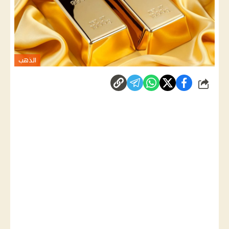
الذهب
شارك