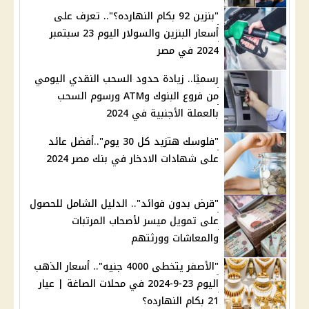
"بنزين 92 بكام النهارده؟".. تعرف على
أسعار البنزين والسولار اليوم 23 سبتمبر
2024 في مصر
رسميًا.. زيادة حدود السحب النقدي اليومي
من فروع البنوك وATM ورسوم السحب
بالعملة الأجنبية في 2024
"فلوسك هتزيد كل 30 يوم"..أفضل عائد
على شهادات الادخار في بنك مصر 2024
"قرض بدون فوائد".. الدليل الشامل للحصول
على تمويل ميسر لأصحاب المرتبات
والمعاشات وورثتهم
"الأصفر يتخطى 4000 جنيه".. أسعار الذهب
اليوم 23-9-2024 في محلات الصاغة | عيار
21 بكام النهارده؟