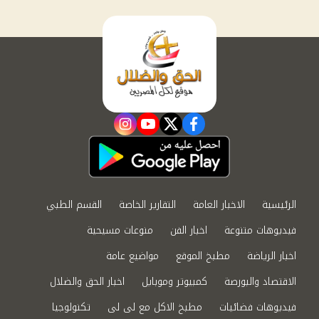
instagram
youtube
twitter
facebook
الرئيسية
الاخبار العامة
التقارير الخاصة
القسم الطبي
فيديوهات متنوعة
اخبار الفن
منوعات مسيحية
اخبار الرياضة
مطبخ الموقع
مواضيع عامة
الاقتصاد والبورصة
كمبيوتر وموبايل
اخبار الحق والضلال
فيديوهات فضائيات
مطبخ الاكل مع لى لى
تكنولوجيا