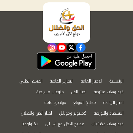
instagram
youtube
twitter
facebook
الرئيسية
الاخبار العامة
التقارير الخاصة
القسم الطبي
فيديوهات متنوعة
اخبار الفن
منوعات مسيحية
اخبار الرياضة
مطبخ الموقع
مواضيع عامة
الاقتصاد والبورصة
كمبيوتر وموبايل
اخبار الحق والضلال
فيديوهات فضائيات
مطبخ الاكل مع لى لى
تكنولوجيا