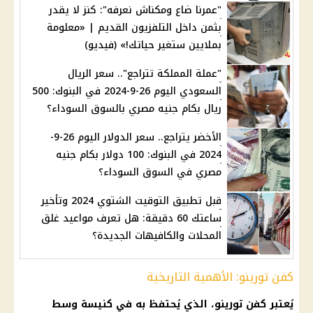
"عمرنا ضاع ومكناش نعرفه": كنز لا يقدر
بثمن داخل التلفزيون القديم | «معلومة
بملايين ستغير حياتك!» (فيديو)
"عملة المملكة تتراجع".. سعر الريال
السعودي اليوم 26-9-2024 في البنوك: 500
ريال بكام جنيه مصري بالسوق السوداء؟
الأخضر يتراجع.. سعر الدولار اليوم 26-9-
2024 في البنوك: 100 دولار بكام جنيه
مصري في السوق السوداء؟
قبل تطبيق التوقيت الشتوي 2024 وتأخير
ساعتك 60 دقيقة: هل تعرف مواعيد غلق
المحلات والكافيهات الجديدة؟
كفن تورينو: الأهمية التاريخية
يُعتبر كفن تورينو، الذي يُحتفظ به في
كنيسة
وسط