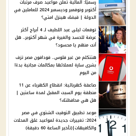
رسميًا: المالية تعلن مواعيد صرف مرتبات
أكتوبر ونوفمبر وديسمبر 2024 للعاملين في
الدولة | قبضك هينزل امتي؟
توقعات ليلى عبد اللطيف لـ 4 أبراج أكثر
عرضة للحسد والغيرة في شهر أكتوبر.. هل
أنت منهم يا محسود؟
هتتكلم من غير فلوس.. فودافون مصر تزف
بشرى سارة لعملائها بمكالمات مجانية بدءًا
من اليوم
صاعقة كهربائية: انقطاع الكهرباء عن 11
منطقة يوم السبت المقبل لمدة ساعتين |
هل هي محافظتك؟
موعد تطبيق التوقيت الشتوي في مصر
2024: تغييرات جديدة لمواعيد غلق المحلات
والكافيهات|(تأخير الساعة 60 دقيقة)