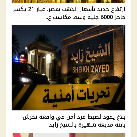
ارتفاع جديد بأسعار الذهب بمصر. عيار 21 يكسر
حاجز 6000 جنيه وسط مكاسب ع...
بلاغ يقود لضبط فرد أمن في واقعة تحرش
بابنة مذيعة شهيرة بالشيخ زايد