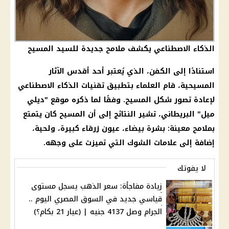
الذكاء الاصطناعي يكشف ملامح جديدة للسيد المسيح
استنادًا إلى الكفن، الذي يُعتبر أحد أقدس الآثار
المسيحية
، قام العلماء بتطبيق تقنيات
الذكاء الاصطناعي
لإعادة تصور شكل
المسيح
. وفقًا لما ذكره موقع "ديلي
ميل" البريطاني، تشير النتائج إلى أن
المسيح
كان يتمتع
بملامح معينة: بشرة بيضاء، عيون زرقاء كبيرة، ولحية،
إضافة إلى علامات الشوك التي تميزت على وجهه.
لا يفوتك
زيادة مفاجأة: سعر الذهب يسجل مستوى
قياسي جديد في السوق المصري اليوم ..
الجرام وصل 4137 جنيه | (عيار 21 بكام؟)