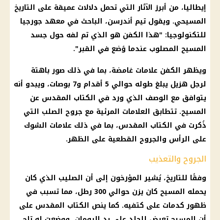
إيطاليا، من أبرز الآثار التي تحمل دلالات عميقة على التاريخ
المسيحي
. ويقول تيم أندرسن، الباحث في معهد جورجيا
للتكنولوجيا: "هذا الكفن هو الذي تم لفه حول جسد
المسيح
المصلوب عندما وُضع في القبر".
ويظهر الكفن علامات غامضة، بما في ذلك صور باهتة
لرجل هزيل يبلغ طوله حوالي 5 أقدام و7 بوصات، ويبدو أنه
يتوافق مع الوصف الذي ورد في
الكتاب المقدس
عن
المسيح
. تتطابق العلامات المرئية مع جروح الصلب التي
ذُكرت في
الكتاب المقدس
، بما في ذلك علامات الشوك
على الرأس والجروح القطعية على الظهر.
الجروح والتعذيب
وفقًا للتاريخ، يُشير المؤرخون إلى أن الصليب الذي كان
يحمله
المسيح
كان يزن حوالي 300 رطل، مما تسبب في
ظهور كدمات على كتفيه. كما ينص
الكتاب المقدس
على
أن
المسيح
تعرض للجلد على يد الرومان، ووضعت له تاج