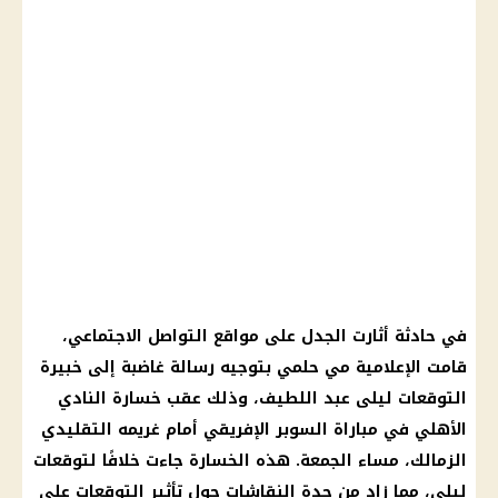
في حادثة أثارت الجدل على
مواقع التواصل الاجتماعي
،
قامت
الإعلامية مي حلمي
بتوجيه رسالة غاضبة إلى خبيرة
التوقعات ليلى عبد اللطيف
، وذلك عقب خسارة
النادي
الأهلي
في
مباراة السوبر الإفريقي
أمام غريمه التقليدي
الزمالك
، مساء الجمعة. هذه الخسارة جاءت خلافًا لتوقعات
ليلى، مما زاد من حدة النقاشات حول تأثير
التوقعات
على