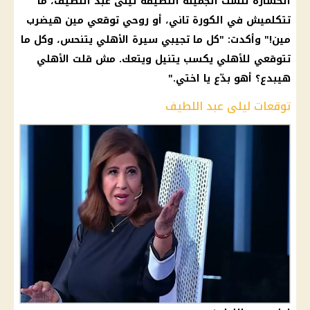
الخسارة للست الجميلة اللطيفة
ليلى عبد اللطيف
، ما
تتكلميش في الكورة تاني، أو روحي توقعي مين هيضرب
مين!" وأكدت: "كل ما تجيبي سيرة
الأهلي
يتنحس، وكل ما
تتوقعي للأهلي يكسب يتنيل ويتعك. مش قلت
الأهلي
هيبدع؟ أهو بدّع يا اختي."
توقعات ليلى عبد اللطيف