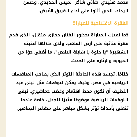
محمد هنيدي، هاني شاكر، لميس الحديدي، وحسن
الرداد، الذين أثنوا على أداء الفريق الأبيض.
الفقرة الافتتاحية للمباراة
كما تميزت المباراة بحضور الفنان حجازي متقال، الذي قدم
فقرة غنائية على أرض الملعب، وأدى خلالها أغنيته
الشهيرة "يا حلوة يا شايلة البلاص"، ما أضفى جوًا من
الحيوية والإثارة على الحدث.
ختامًا، تجسد هذه الحادثة التوتر الذي يصاحب المنافسات
الرياضية في مصر، وكيف يمكن لتوقعات مثل
ليلى عبد
اللطيف
أن تكون محط اهتمام وغضب جماهيري. تبقى
التوقعات
الرياضية موضوعًا مثيرًا للجدل، خاصة عندما
تتعلق بأحداث تؤثر بشكل مباشر على مشاعر الجماهير.