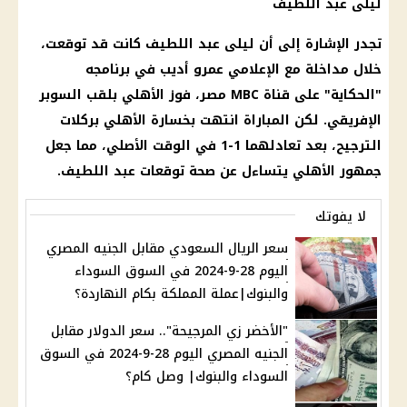
ليلى عبد اللطيف
تجدر الإشارة إلى أن
ليلى عبد اللطيف
كانت قد توقعت،
خلال مداخلة مع
الإعلامي عمرو أديب
في برنامجه
"الحكاية" على
قناة MBC
مصر، فوز
الأهلي
بلقب
السوبر
الإفريقي
. لكن المباراة انتهت بخسارة
الأهلي
بركلات
الترجيح، بعد تعادلهما 1-1 في الوقت الأصلي، مما جعل
جمهور
الأهلي
يتساءل عن
صحة
توقعات
عبد اللطيف.
لا يفوتك
سعر الريال السعودي مقابل الجنيه المصري
اليوم 28-9-2024 في السوق السوداء
والبنوك|عملة المملكة بكام النهاردة؟
"الأخضر زي المرجيحة".. سعر الدولار مقابل
الجنيه المصري اليوم 28-9-2024 في السوق
السوداء والبنوك| وصل كام؟