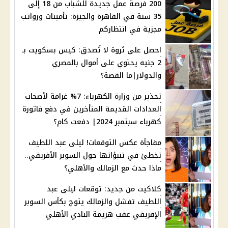
200 فرصة عمل جديدة للشباب من 18 إلى
35 سنة في القاهرة والجيزة: تأمينات ورواتب
مجزية في انتظاركم
احصل على ثروة لا تُصدق: كيس بسكويت بـ
2 جنيه يحتوي على أموال بالمصري
والدولار|ما القصة؟
تحذير من وزارة الكهرباء: 7% غرامة لأصحاب
العدادات القديمة المتأخرين في دفع فاتورة
كهرباء سبتمبر 2024| دفعت كام؟
مفاجأة عكس التوقعات! ليلى عبد اللطيف
تخطئ في تنبؤاتها حول السوبر الأفريقي..
ماذا حدث مع الزمالك والأهلي؟
كلاكيت من جديد: توقعات ليلى عبد
اللطيف تفشل والزمالك يتوج بكأس السوبر
الإفريقي عقب هزيمة النادي الأهلي