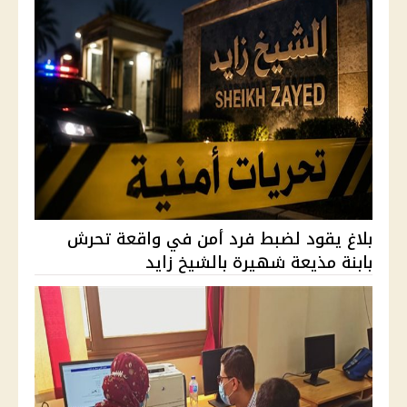
بلاغ يقود لضبط فرد أمن في واقعة تحرش
بابنة مذيعة شهيرة بالشيخ زايد