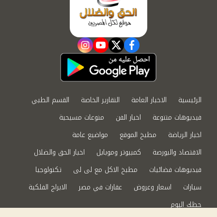
instagram
youtube
twitter
facebook
الرئيسية
الاخبار العامة
التقارير الخاصة
القسم الطبي
فيديوهات متنوعة
اخبار الفن
منوعات مسيحية
اخبار الرياضة
مطبخ الموقع
مواضيع عامة
الاقتصاد والبورصة
كمبيوتر وموبايل
اخبار الحق والضلال
فيديوهات فضائيات
مطبخ الاكل مع لى لى
تكنولوجيا
سيارات
اسعار وعروض
عقارات في مصر
الابراج الفلكية
حظك اليوم