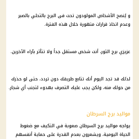
و يُنصح الأشخاص المولودون تحت فى البرج بالتحلي بالصبر
وعدم اتخاذ
قرارات
متهورة خلال هذه الفترة.
عزيزي
برج الثور
، أنت شخص مستقل جداً ولا تتأثر بآراء الآخرين.
لذلك قد تجد
اليوم
أنك تتابع طريقك دون تردد، حتى لو حذرك
من حولك منه، ولكن يجب عليك التصرف بهدوء لتجنب أي شجار.
مواليد برج السرطان
يواجه
مواليد برج السرطان
صعوبة في التكيف مع ضغوط
الحياة اليومية، ويشعرون بعدم القدرة على حماية أنفسهم