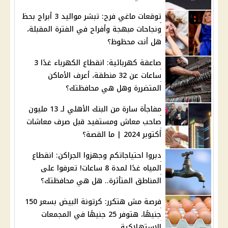
توقعات ماغي فرح: تبشر مواليد 3 أبراج بحظ
ونجاحات مبهجة وأفراح في الفترة المقبلة،
هل أنت محظوظ؟
صاعقة كهربائية: انقطاع الكهرباء غدًا 3
ساعات عن 32 منطقة، أعرف الأماكن
المتضررة وهل هي محافظتك؟
مفاجأة سارة من البنك الأهلي لـ 13 مليون
صاحب معاش ومستفيد قبل صرف معاشات
أكتوبر 2024 | ما القصة؟
دبروا احتياجاتكم وجهزوا الجراكن: انقطاع
المياه غدًا لمدة 8 ساعات! تعرفوا على
المناطق المتأثرة.. هل هي محافظتك؟
فرصة مش هتكرر: كرتونة البيض بسعر 150
جنيهًا، هتوفر 25 جنيهًا في المجمعات
الاستهلاكية