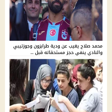
محمد صلاح يغيب عن ودية طرابزون وجوزتيبي
والنادي ينفي حجز مستحقاته قبل ...