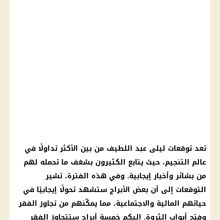
تعد توقعات ليلى عبد اللطيف من بين الأكثر تداولًا في
عالم التنجيم، حيث يتابع الكثيرون بشغف ما تحمله لهم
من بشائر وأخبار إيجابية. وفي هذه الفترة، تشير
التوقعات إلى أن بعض الأبراج ستشهد تحولًا إيجابيًا في
حياتهم المالية والاجتماعية، مما يمكّنهم من تجاوز الفقر
وفتح أبواب الثروة. إليكم خمسة أبراج ستتجاوز الفقر