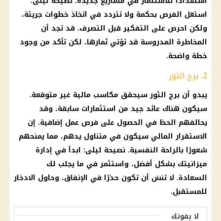
استعدادًا للاستثمار في مشاريع جديدة. نصيحة ليلى:
استغل الفرص بحكمة ولا تتردد في اتخاذ خطوات جريئة،
ولكن احرص على التفكير قبل التصرف. قد تجد أن
المخاطرة المدروسة قد تؤتي ثمارها، لكن تأكد من وجود
خطة واضحة.
2. برج الثور
يبدو أن برج الثور سيحقق مكاسب مالية غير متوقعة.
سيكون هناك عائد جيد من استثمارات سابقة، وقد
يحالفهم الحظ في الحصول على فرص عمل إضافية. إن
الاستقرار المالي سيكون في متناول يدهم، مما يمنحهم
شعورًا بالراحة النفسية. نصيحة ليلى: ابدأ في إدارة
ميزانيتك بشكل أفضل، واستثمر في ما يجلب لك
السعادة. لا تنسَ أن تكون حذرًا في الإنفاق، وحاول الادخار
للمستقبل.
لا يفوتك