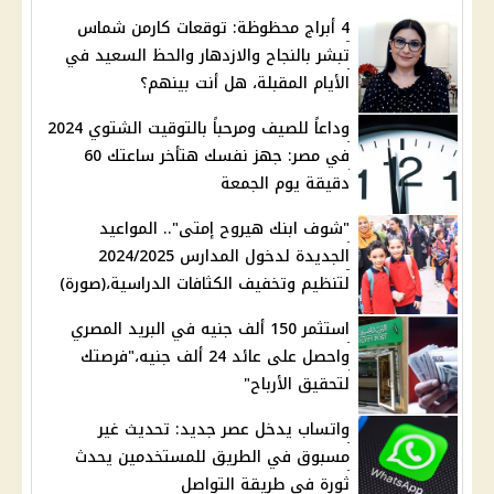
4 أبراج محظوظة: توقعات كارمن شماس
تبشر بالنجاح والازدهار والحظ السعيد في
الأيام المقبلة، هل أنت بينهم؟
وداعاً للصيف ومرحباً بالتوقيت الشتوي 2024
في مصر: جهز نفسك هتأخر ساعتك 60
دقيقة يوم الجمعة
"شوف ابنك هيروح إمتى".. المواعيد
الجديدة لدخول المدارس 2024/2025
لتنظيم وتخفيف الكثافات الدراسية،(صورة)
استثمر 150 ألف جنيه في البريد المصري
واحصل على عائد 24 ألف جنيه،"فرصتك
لتحقيق الأرباح"
واتساب يدخل عصر جديد: تحديث غير
مسبوق في الطريق للمستخدمين يحدث
ثورة في طريقة التواصل