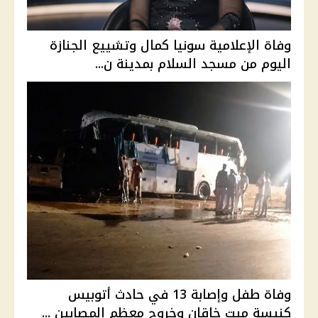
وفاة الإعلامية سونيا كمال وتشييع الجنازة
اليوم من مسجد السلام بمدينة ن...
وفاة طفل وإصابة 13 في حادث أتوبيس
كنيسة ميت خاقان وخروج معظم المصابين ...