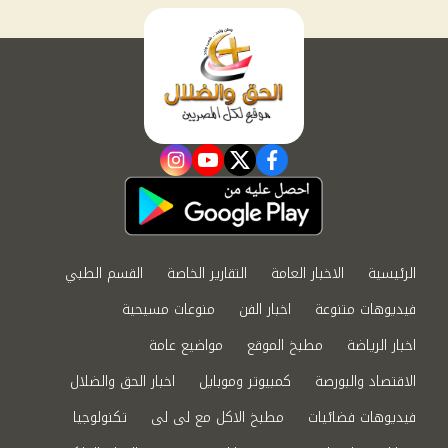
instagram
youtube
twitter
facebook
الرئيسية
الاخبار العامة
التقارير الخاصة
القسم الطبي
فيديوهات متنوعة
اخبار الفن
منوعات مسيحية
اخبار الرياضة
مطبخ الموقع
مواضيع عامة
الاقتصاد والبورصة
كمبيوتر وموبايل
اخبار الحق والضلال
فيديوهات فضائيات
مطبخ الاكل مع لى لى
تكنولوجيا