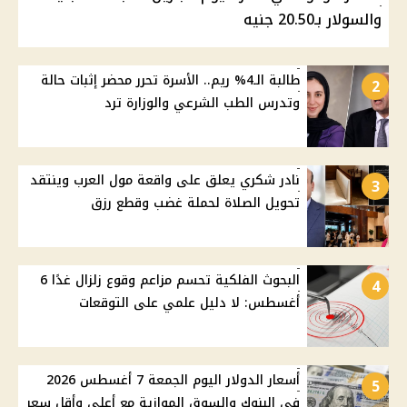
والسولار بـ20.50 جنيه
طالبة الـ4% ريم.. الأسرة تحرر محضر إثبات حالة
2
وتدرس الطب الشرعي والوزارة ترد
نادر شكري يعلق على واقعة مول العرب وينتقد
3
تحويل الصلاة لحملة غضب وقطع رزق
البحوث الفلكية تحسم مزاعم وقوع زلزال غدًا 6
4
أغسطس: لا دليل علمي على التوقعات
أسعار الدولار اليوم الجمعة 7 أغسطس 2026
5
في البنوك والسوق الموازية مع أعلى وأقل سعر