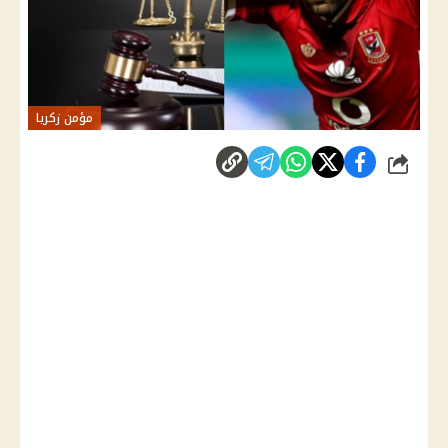
مؤمن زكريا
شارك