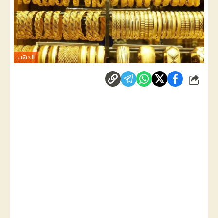
الذهب
شارك