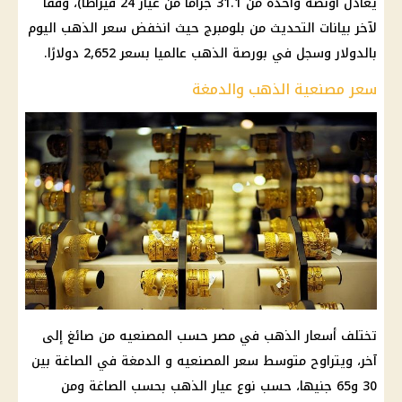
يعادل أونصة واحدة من 31.1 جرامًا من عيار 24 قيراطًا)، وفقًا
لآخر بيانات التحديث من بلومبرج حيث انخفض سعر الذهب اليوم
بالدولار وسجل في بورصة الذهب عالميا بسعر 2,652 دولارًا.
سعر مصنعية الذهب والدمغة
تختلف أسعار الذهب في مصر حسب المصنعيه من صائغ إلى
آخر، ويتراوح متوسط ​​سعر المصنعيه و الدمغة في الصاغة بين
30 و65 جنيها، حسب نوع عيار الذهب بحسب الصاغة ومن