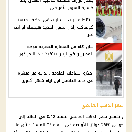
يصدر قرارات مفاجئة للاعيبه الاهلى بعد
خسارة السوبر الأفريقي
يلتقط عشرات السيارات في لحظة.. ميستا
كومباكت رادار المرور الجديد هيجيبك لو انت
فين
بيان هام من السفاره المصريه موجه
للمصريين فى لبنان بتنفيذ هذا الامر فورا
احذرو الساعات القادمه.. بدايه غير مبشره
فى حاله الطقس اول ايام شهر اكتوبر
سعر الذهب العالمي
وانخفض سعر الذهب العالمي بنسبة 0.12 في المائة إلى
حوالي 2660 دولارًا للأونصة في التعاملات المسائية (أي ما