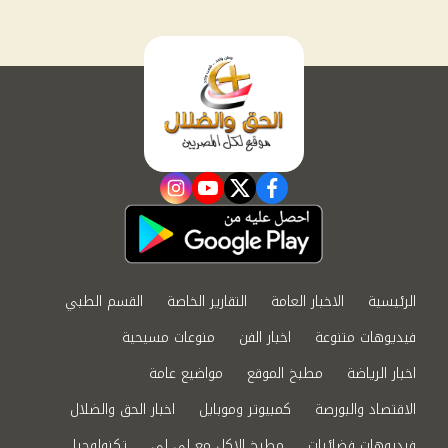
instagram
youtube
twitter
facebook
الرئيسية
الاخبار العامة
التقارير الخاصة
القسم الطبي
فيديوهات متنوعة
اخبار الفن
منوعات مسيحية
اخبار الرياضة
مطبخ الموقع
مواضيع عامة
الاقتصاد والبورصة
كمبيوتر وموبايل
اخبار الحق والضلال
فيديوهات فضائيات
مطبخ الاكل مع لى لى
تكنولوجيا