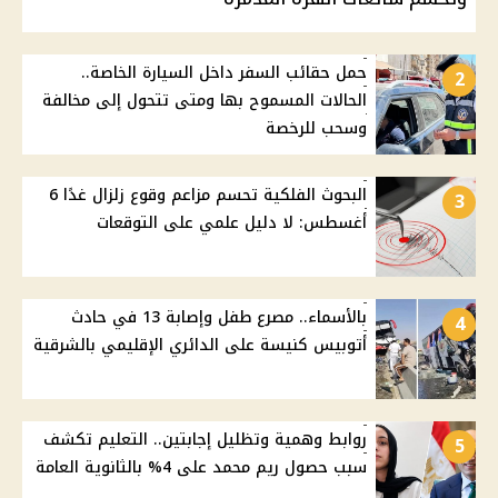
حمل حقائب السفر داخل السيارة الخاصة..
2
الحالات المسموح بها ومتى تتحول إلى مخالفة
وسحب للرخصة
البحوث الفلكية تحسم مزاعم وقوع زلزال غدًا 6
3
أغسطس: لا دليل علمي على التوقعات
بالأسماء.. مصرع طفل وإصابة 13 في حادث
4
أتوبيس كنيسة على الدائري الإقليمي بالشرقية
روابط وهمية وتظليل إجابتين.. التعليم تكشف
5
سبب حصول ريم محمد على 4% بالثانوية العامة