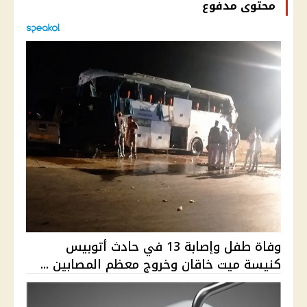
محتوى مدفوع
وفاة طفل وإصابة 13 في حادث أتوبيس
كنيسة ميت خاقان وخروج معظم المصابين ...