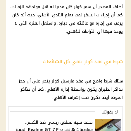
أضاف المصدر أن سفر
كولر
كان مدبرا له قبل مواجهة
الزمالك
،
كما أن إجراءات السفر تمت بعلم
النادي الأهلي
، حيث أنه كان
يرغب في
إجازة
مع عائلته في دياره، واستغل الفترة التي لا
يوجد فيها أي التزامات للأهلي.
شرط في عقد كولر ينفي كل الشائعات
هناك شرط واضح في عقد
مارسيل كولر
ينص على أن حجز
تذاكر الطيران يكون بواسطة إدارة
الأهلي
، كما أن تذاكر
العودة أيضا تكون تحت إشراف
الأهلي
.
لا يفوتك
تحفه فنيه عملاق ريلمى ضد الكسر..
مواصفات هاتف Realme GT 7 Pro المميز