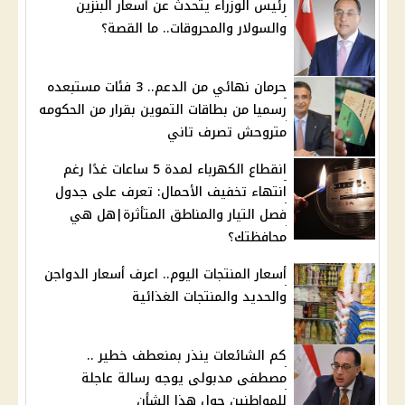
رئيس الوزراء يتحدث عن أسعار البنزين
والسولار والمحروقات.. ما القصة؟
حرمان نهائي من الدعم.. 3 فئات مستبعده
رسميا من بطاقات التموين بقرار من الحكومه
متروحش تصرف تاني
انقطاع الكهرباء لمدة 5 ساعات غدًا رغم
انتهاء تخفيف الأحمال: تعرف على جدول
فصل التيار والمناطق المتأثرة|هل هي
محافظتك؟
أسعار المنتجات اليوم.. اعرف أسعار الدواجن
والحديد والمنتجات الغذائية
كم الشائعات ينذر بمنعطف خطير ..
مصطفى مدبولى يوجه رسالة عاجلة
للمواطنين حول هذا الشأن