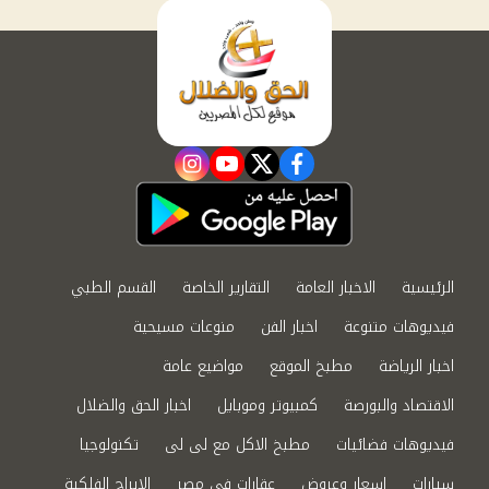
instagram
youtube
twitter
facebook
الرئيسية
الاخبار العامة
التقارير الخاصة
القسم الطبي
فيديوهات متنوعة
اخبار الفن
منوعات مسيحية
اخبار الرياضة
مطبخ الموقع
مواضيع عامة
الاقتصاد والبورصة
كمبيوتر وموبايل
اخبار الحق والضلال
فيديوهات فضائيات
مطبخ الاكل مع لى لى
تكنولوجيا
سيارات
اسعار وعروض
عقارات في مصر
الابراج الفلكية