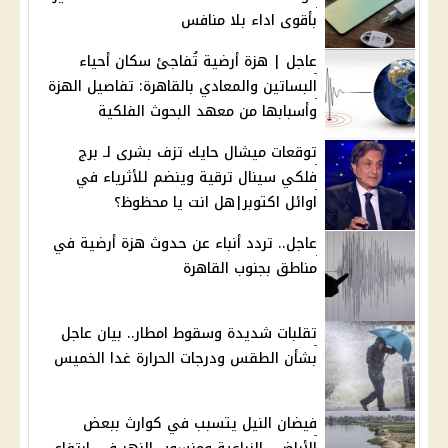
بأقوى اداء بلا منافس
عاجل | هزة أرضية تُفاجئ سكان أحياء
البساتين والمعادي بالقاهرة: تفاصيل الهزة
وأسبابها من معهد البحوث الفلكية
توقعات ميشال حايك تزف بشرى لـ برج
فلكي سينال ترقية وينضم للأثرياء في
اوائل اكتوبر|هل انت يا محظوظ؟
عاجل.. تردد أنباء عن حدوث هزة أرضية في
مناطق بجنوب القاهرة
تقلبات شديدة وسقوط امطار.. بيان عاجل
بشأن الطقس ودرجات الحرارة غدا الخميس
فيضان النيل يتسبب في كوارث ببعض