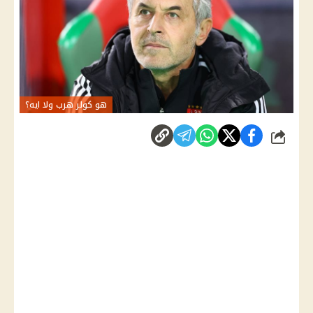
هو كولر هرب ولا ايه؟
شارك