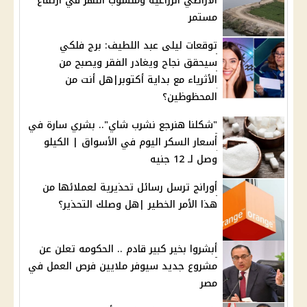
الأراضي الزراعية ومنسوب النهر في ارتفاع
مستمر
توقعات ليلى عبد اللطيف: برج فلكي
سيحقق نجاح ويغادر الفقر ويصبح من
الأثرياء مع بداية أكتوبر|هل أنت من
المحظوظين؟
"شكلنا هنرجع نشرب شاي".. بشري سارة في
أسعار السكر اليوم في الأسواق | الكيلو
وصل لـ 12 جنيه
أورانج ترسل رسائل تحذيرية لعملائها من
هذا الأمر الخطير |هل وصلك التحذير؟
أبشروا بخير كبير قادم .. الحكومه تعلن عن
مشروع جديد سيوفر ملايين فرص العمل في
مصر