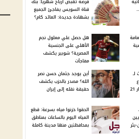
نية
فرصة تقبض ارباح شهريا: بنك
.
قناة السويس يفاجئ الجميع
بشهادة جديدة: العائد كام؟
عامة
هل حصل علي معلول نجم
ية
الأهلي على الجنسية
المصرية؟ شوبير يكشف
مفاجآت
ث لـ
أين يوجد جثمان حسن نصر
ع
الله؟ مصدر بالحزب يكشف
"المركزي"؟ وهذا سعر عيار 21
حقيقة نقله إلى إيران
الحقوا خزنوا مياه بسرعة: قطع
يين
المياه اليوم بالساعات بمناطق
بئر
بمحافظتين منها مدينة كاملة