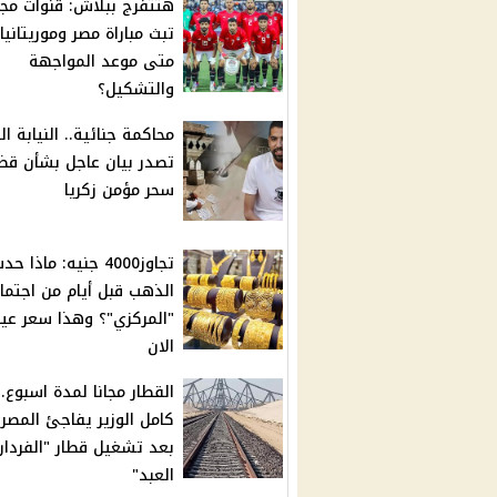
هتتفرج ببلاش: قنوات مجا
تبث مباراة مصر وموريتانيا.
متى موعد المواجهة
والتشكيل؟
محاكمة جنائية.. النيابة ال
تصدر بيان عاجل بشأن قض
سحر مؤمن زكريا
تجاوز4000 جنيه: ماذا حد
الذهب قبل أيام من اجتما
الان
القطار مجانا لمدة اسبوع..
كامل الوزير يفاجئ المصر
بعد تشغيل قطار "الفردان-
العبد"