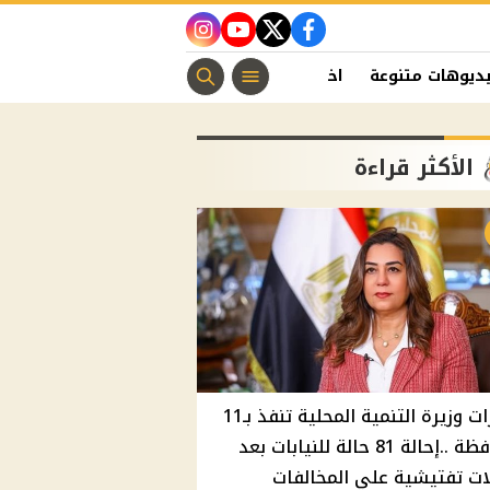
instagram
youtube
twitter
facebook
ديوهات متنوعة
اخبار الفن
منوعات مسيحية
اخبار الرياضة
الأكثر قراءة
قرارات وزيرة التنمية المحلية تنفذ بـ11
محافظة ..إحالة 81 حالة للنيابات بعد
ت تفتيشية علي المخالفات