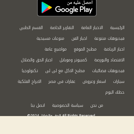
الرئيسية
الاخبار العامة
التقارير الخاصة
القسم الطبي
فيديوهات متنوعة
اخبار الفن
منوعات مسيحية
اخبار الرياضة
مطبخ الموقع
مواضيع عامة
الاقتصاد والبورصة
كمبيوتر وموبايل
اخبار الحق والضلال
فيديوهات فضائيات
مطبخ الاكل مع لى لى
تكنولوجيا
سيارات
اسعار وعروض
عقارات في مصر
الابراج الفلكية
حظك اليوم
من نحن
سياسة الخصوصية
اتصل بنا
©2024 الحق والضلال All Rights Reserved.
Powered by