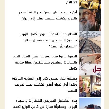
21 الان
أين يوجد جثمان حسن نصر الله؟ مصدر
بالحزب يكشف حقيقة نقله إلى إيران
القطار مجانا لمدة اسبوع.. كامل الوزير
يفاجئ المصريين بعد تشغيل قطار
"الفردان-بئر العبد"
الحقوا خزنوا مياه بسرعة: قطع المياه اليوم
بالساعات بمناطق بمحافظتين منها مدينة
كاملة
حقيقة نقل صبحي كابر إلى العناية المركزة
وهذا أول تحرك أمنى لكشف صحة تعرضه
للنصب
بدء التشغيل التجريبي للقطارات بـ سيناء
اليوم.. ومفاجأة سارة من كامل الوزير تحدث