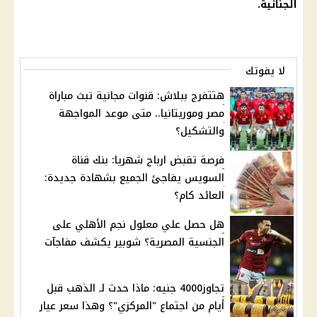
الجنائية.
لا يفوتك
هتتفرج ببلاش: قنوات مجانية تبث مباراة
مصر وموريتانيا.. متى موعد المواجهة
والتشكيل؟
فرصة تقبض ارباح شهريا: بنك قناة
السويس يفاجئ الجميع بشهادة جديدة:
العائد كام؟
هل حصل علي معلول نجم الأهلي على
الجنسية المصرية؟ شوبير يكشف مفاجآت
تجاوز4000 جنيه: ماذا حدث لـ الذهب قبل
أيام من اجتماع "المركزي"؟ وهذا سعر عيار