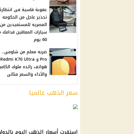
عقوبة قاسية فى انتظاركم
تحذير عاجل من الحكومه
المصريه للمستفيدين من
سيارات المعاقين قدامك 
60 يوم
ض
Pro و Redmi K70 Ultra
هواتف رائده ملوك الكامير
والأداء والسعر مثالى
سعر الذهب عالميا
استقرت أسعار الذهب اليوم بالدول