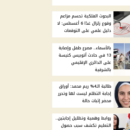
البحوث الفلكية تحسم مزاعم
وقوع زلزال غدًا 6 أغسطس: لا
دليل علمي على التوقعات
بالأسماء.. مصرع طفل وإصابة
13 في حادث أتوبيس كنيسة
على الدائري الإقليمي
بالشرقية
طالبة الـ4% ريم محمد: أوراق
إجابة التظلم ليست لها وتحرر
محضر إثبات حالة
روابط وهمية وتظليل إجابتين..
التعليم تكشف سبب حصول