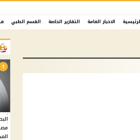
لرئيسية
الاخبار العامة
التقارير الخاصة
القسم الطبي
في
1
البح
مصر 
المد