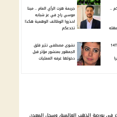
 ..
جريمة هزت الرأي العام .. مينا
موسي راح في عز شبابه
احذروا الوظائف الوهمية هكذا
مهله
تخدعكم
ربه معلم من شاومى.. 14T
نشوى مصطفى تثير قلق
الجمهور بمنشور مؤثر قبل
ا
دخولها غرفه العمليات
ار في بورصة الذهب العالمية، وسجل المعدن