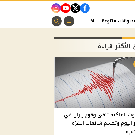
instagram
youtube
twitter
facebook
ديوهات متنوعة
اخبار الفن
منوعات مسيحية
اخبار الرياضة
الأكثر قراءة
وث الفلكية تنفي وقوع زلزال في
اليوم وتحسم شائعات الهزة
مرة