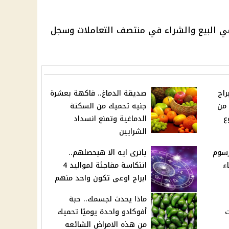
ي البيع والشراء في منتصف التعاملات وسجل
ي وراهم .. 4 ابراج
صديقة الدماغ.. فاكهة بعشرة
من
جنيه تحميك من السكتة
ع
الدماغية وتمنع انسداد
الشرايين
رسوم
ياترى ايه الا هيحصلهم..
ء
انتكاسة مفاجئة لمواليد 4
ابراج اوعى تكون واحد منهم
ماذا يحدث لجسمك.. حبة
ت
أفوكادو واحدة يوميًا تحميك
من هذه الامراض الشائعه