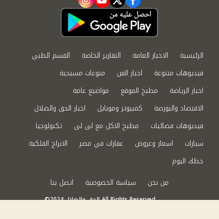
instagram
youtube
twitter
facebook
الرئيسية
الاخبار العامة
التقارير الخاصة
القسم الطبي
فيديوهات متنوعة
اخبار الفن
منوعات مسيحية
اخبار الرياضة
مطبخ الموقع
مواضيع عامة
الاقتصاد والبورصة
كمبيوتر وموبايل
اخبار الحق والضلال
فيديوهات فضائيات
مطبخ الاكل مع لى لى
تكنولوجيا
سيارات
اسعار وعروض
عقارات في مصر
الابراج الفلكية
حظك اليوم
من نحن
سياسة الخصوصية
اتصل بنا
©2024 الحق والضلال All Rights Reserved.
Powered by