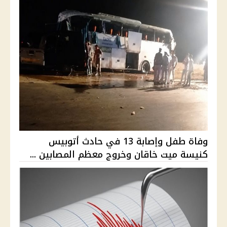
وفاة طفل وإصابة 13 في حادث أتوبيس
كنيسة ميت خاقان وخروج معظم المصابين ...