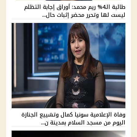
طالبة الـ4% ريم محمد: أوراق إجابة التظلم
ليست لها وتحرر محضر إثبات حال...
وفاة الإعلامية سونيا كمال وتشييع الجنازة
اليوم من مسجد السلام بمدينة ن...