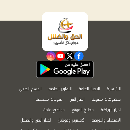
instagram
youtube
twitter
facebook
الرئيسية
الاخبار العامة
التقارير الخاصة
القسم الطبي
فيديوهات متنوعة
اخبار الفن
منوعات مسيحية
اخبار الرياضة
مطبخ الموقع
مواضيع عامة
الاقتصاد والبورصة
كمبيوتر وموبايل
اخبار الحق والضلال