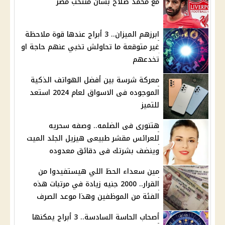
مع محمد صلاح بشأن منتخب مصر
ابرزهم الميزان.. 3 أبراج عندها قوة ملاحظة
غير متوقعة ما تحاولش تخبي عنهم حاجة او
تخدعهم
معركة شرسة بين أفضل الهواتف الذكية
الموجوده فى الاسواق لعام 2024 استعد
للتميز
هتنورى فى الضلمه.. وصفه سحريه
للعرائس مقشر طبيعى هيزيل الجلد الميت
وينضف بشرتك فى دقائق معدوده
مين سعداء الحظ اللي هيستفيدوا من
القرار.. 2000 جنيه زيادة في مرتبات هذه
الفئة من الموظفين وهذا موعد الصرف
أصحاب الحاسة السادسة.. 3 أبراج يمكنها