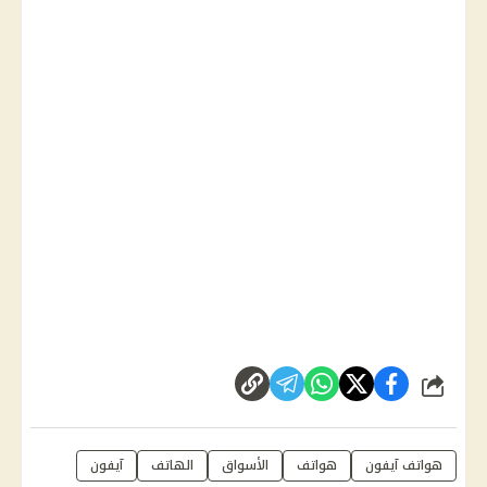
شارك
هواتف آيفون
هواتف
الأسواق
الهاتف
آيفون