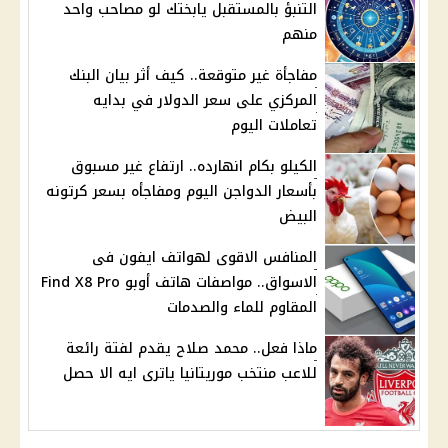
التنبؤ بالمستقبل يابختك لو مصاحب واحد
منهم
مفاجأة غير متوقعة.. كيف أثر بيان البنك
المركزي على سعر الدولار في بدايه
تعاملات اليوم
الكيلو بكام انهارده.. ارتفاع غير مسبوق
بأسعار الدواجن اليوم ومفاجأه بسعر كرتونه
البيض
المنافس الاقوى لهواتف ايفون فى
الاسواق.. مواصفات هاتف أوبو Find X8 Pro
المقاوم للماء والصدمات
ماذا فعل.. محمد صلاح يقدم لفتة رائعة
للاعب منتخب موريتانيا ياترى ايه الا حصل