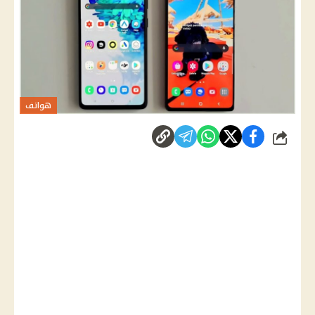
هواتف
شارك