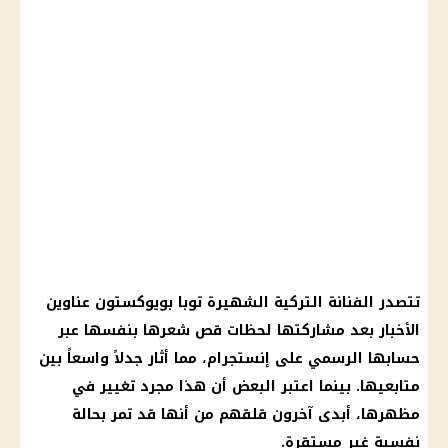
تتصدر الفنانة التركية الشهيرة توبا بويوكستون عناوين
الأخبار
بعد مشاركتها لحظات قص شعرها بنفسها عبر
حسابها الرسمي على
إنستجرام
، مما أثار جدلاً واسعاً بين
متابعيها. بينما اعتبر البعض أن هذا مجرد تغيير في
مظهرها، أبدى آخرون قلقهم من أنها قد تمر بحالة
نفسية غير مستقرة.