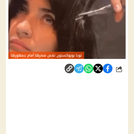
توبا بويوكستون تقص شعرها أمام جمهورها
شارك