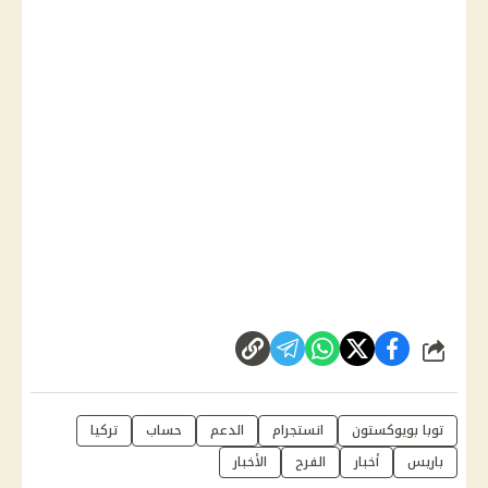
شارك
توبا بويوكستون
انستجرام
الدعم
حساب
تركيا
باريس
أخبار
الفرح
الأخبار