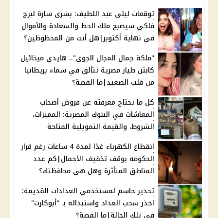
توقعات ليلى عبد اللطيف: بشرى سارة لبرج
فلكي سيصبح ملك الحظ والسعادة والأموال
في نهاية أكتوبر|هل أنت من المحظوظين؟
"ملكة جمال المجال الجوي".. هايدي ميخائيل
كابتن طيار مصرية تتألق في سماء بريطانيا
من قلب الصعيد|ما القصة؟
كل ما تحتاج معرفته عن قروض أصحاب
المعاشات في البنوك المصرية: المميزات،
الشروط، والقيمة التمويلية المتاحة
انقطاع الكهرباء غدًا لمدة 4 ساعات رغم قرار
الحكومة بوقف تخفيف الأحمال|كم عدد
المناطق المتأثرة وهل هي محافظتك؟
تحذير حاسم لمستخدمي العدادات القديمة:
احذر سحب العداد واستبداله بـ "أبوكارت"
في تلك الحالة|ما القصة؟