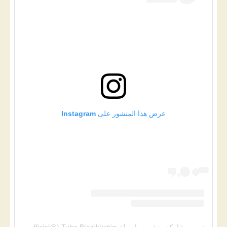
عرض هذا المنشور على Instagram
تمت مشاركة منشور بواسطة ‏‎Tuba Büyüküstün‎‏ (@‏‎tubabustun.official‎‏)