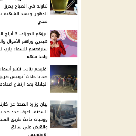
تناوله في الصباح يحرق
الدهون ويسد الشهية ب
صحي
ابرزهم الجوزاء.. 3 أب
هيجري وراهم الأموال والث
سترفعهم للسماء يارب ت
واحد منهم
اغلبهم بنات.. ننشر أسماء
ضحايا حادث أتوبيس طريق
الجلالة بعد ارتفاع اعداده
بيان وزارة الصحة عن كارث
السخنة.. اعرف عدد ضحايا
ووفيات حادث طريق السخ
والقبض على سائق
الاوتوبيس