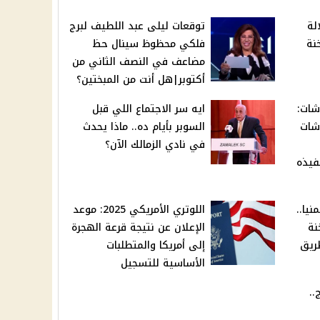
لة
توقعات ليلى عبد اللطيف لبرج
نة
فلكي محظوظ سينال حظ
مضاعف في النصف الثاني من
أكتوبر|هل أنت من المبختين؟
شات:
ايه سر الاجتماع اللي قبل
اشات
السوبر بأيام ده.. ماذا يحدث
في نادي الزمالك الآن؟
فيذه
نيا..
اللوتري الأمريكي 2025: موعد
نة
الإعلان عن نتيجة قرعة الهجرة
ريق
إلى أمريكا والمتطلبات
الأساسية للتسجيل
..