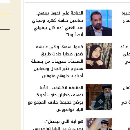
يرة
الخناقة على آخرها بينهم..
فاع
تفاصيل خناقة كهربا ومجدي
عبد الغني "ده كان بيقولي
أنت أبويا"
عائد
كتبوا اسمها وهي عايشة
أعلى
ضمن ضحايا حادث طريق
في
السخنة.. تصريحات من بسملة
ممدوح تثير الجدل ومصابين
أحياء سجلوهم متوفين
مان
الحقيقة اتكشفت.. الأنبا
يوسف مطران جنوب أمريكا
ة في
يوضح حقيقة خلاف المجمع مع
البابا تواضروس
هو ايه اللي بيحصل؟..
تصريحات عن البابا تواضروس