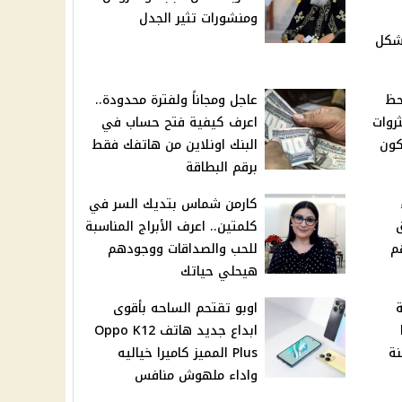
ومنشورات تثير الجدل
شكل
راج الحظ
عاجل ومجاناً ولفترة محدودة..
روات
اعرف كيفية فتح حساب في
كون
البنك اونلاين من هاتفك فقط
برقم البطاقة
كارمن شماس بتديك السر في
كلمتين.. اعرف الأبراج المناسبة
م
للحب والصداقات ووجودهم
هيحلي حياتك
ة
اوبو تقتحم الساحه بأقوى
ابداع جديد هاتف Oppo K12
نة
Plus المميز كاميرا خياليه
واداء ملهوش منافس