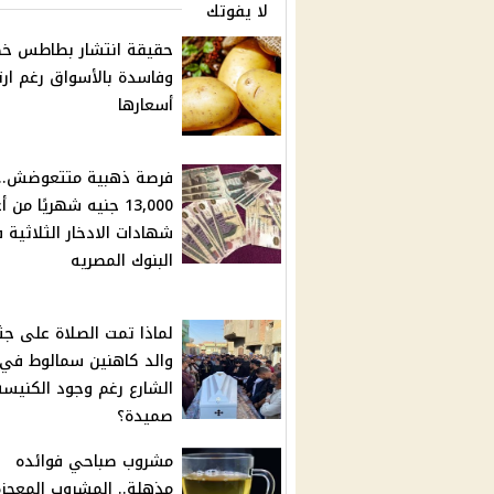
لا يفوتك
حقيقة انتشار بطاطس خط
وفاسدة بالأسواق رغم ارت
أسعارها
فرصة ذهبية متتعوضش.. 
13,000 جنيه شهريًا من 
شهادات الادخار الثلاثية 
البنوك المصريه
لماذا تمت الصلاة على جث
والد كاهنين سمالوط في
الشارع رغم وجود الكنيس
صميدة؟
مشروب صباحي فوائده
مذهلة.. المشروب المعجزة