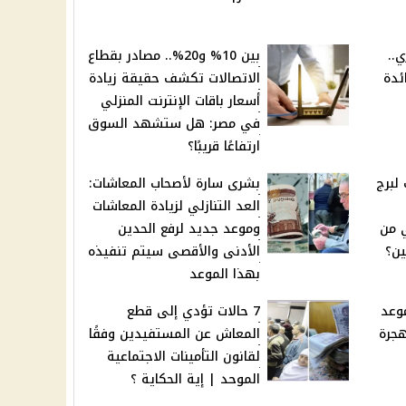
ي..
بين 10% و20%.. مصادر بقطاع
ئدة
الاتصالات تكشف حقيقة زيادة
أسعار باقات الإنترنت المنزلي
في مصر: هل ستشهد السوق
ارتفاعًا قريبًا؟
لبرج
بشرى سارة لأصحاب المعاشات:
العد التنازلي لزيادة المعاشات
 من
وموعد جديد لرفع الحدين
ين؟
الأدنى والأقصى سيتم تنفيذه
بهذا الموعد
لأمريكي 2025: موعد
7 حالات تؤدي إلى قطع
هجرة
المعاش عن المستفيدين وفقًا
لقانون التأمينات الاجتماعية
الموحد | إية الحكاية ؟