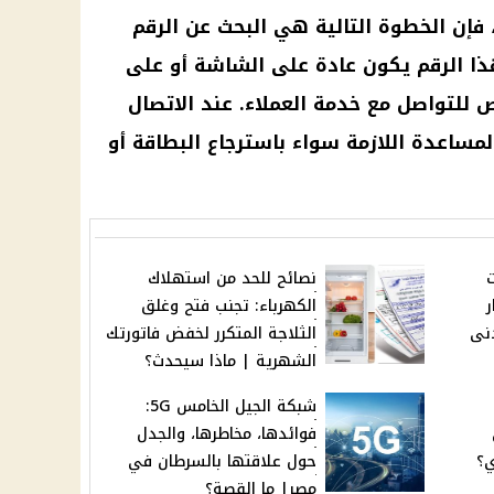
ر، فإن الخطوة التالية هي البحث عن الرقم
هذا الرقم يكون عادة على الشاشة أو على
لتواصل مع خدمة العملاء. عند الاتصال
اعدة اللازمة سواء باسترجاع البطاقة أو
ت
نصائح للحد من استهلاك
رار
الكهرباء: تجنب فتح وغلق
دنى
الثلاجة المتكرر لخفض فاتورتك
الشهرية | ماذا سيحدث؟
شبكة الجيل الخامس 5G:
فوائدها، مخاطرها، والجدل
ي؟
حول علاقتها بالسرطان في
مصر| ما القصة؟