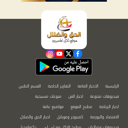
instagram
youtube
twitter
facebook
الرئيسية
الاخبار العامة
التقارير الخاصة
القسم الطبي
فيديوهات متنوعة
اخبار الفن
منوعات مسيحية
اخبار الرياضة
مطبخ الموقع
مواضيع عامة
الاقتصاد والبورصة
كمبيوتر وموبايل
اخبار الحق والضلال
فيديوهات فضائيات
مطبخ الاكل مع لى لى
تكنولوجيا