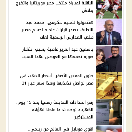
الناقلة لمباراة منتخب مصر موريتانيا واتفرج
ببلاش
هتتحولوا لتعليم حكومى.. محمد عبد
اللطيف يصدر قرارات عاجله لحسم مصير
طلاب المدارس الرسمية لغات
ياسمين عبد العزيز غاضبة بسبب انتشار
صوره تجمعها مع العوضى لهذا السبب
جنون المعدن الأصفر.. أسعار الذهب في
مصر تواصل تذبذبها وهذا سعر عيار 21
رفع العدادات القديمة رسميا بعد 15 يوم ..
الكهرباء توجه نداءا عاجلا لهؤلاء
المشتركين
اقوى موبايل في العالم من ريلمي..