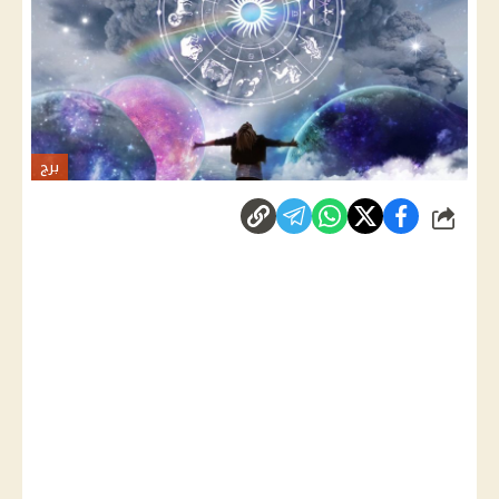
برج
شارك