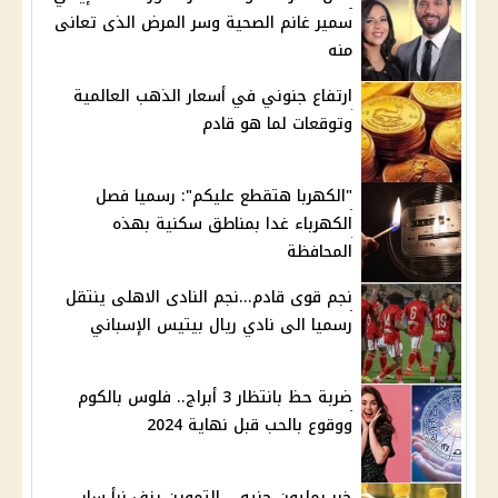
سمير غانم الصحية وسر المرض الذى تعانى
منه
ارتفاع جنوني في أسعار الذهب العالمية
وتوقعات لما هو قادم
"الكهربا هتقطع عليكم": رسميا فصل
الكهرباء غدا بمناطق سكنية بهذه
المحافظة
نجم قوى قادم...نجم النادى الاهلى ينتقل
رسميا الى نادي ريال بيتيس الإسباني
ضربة حظ بانتظار 3 أبراج.. فلوس بالكوم
ووقوع بالحب قبل نهاية 2024
خبر بمليون جنيه .. التموين يزف نبأ سار