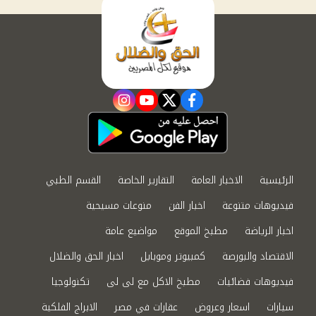
instagram
youtube
twitter
facebook
الرئيسية
الاخبار العامة
التقارير الخاصة
القسم الطبي
فيديوهات متنوعة
اخبار الفن
منوعات مسيحية
اخبار الرياضة
مطبخ الموقع
مواضيع عامة
الاقتصاد والبورصة
كمبيوتر وموبايل
اخبار الحق والضلال
فيديوهات فضائيات
مطبخ الاكل مع لى لى
تكنولوجيا
سيارات
اسعار وعروض
عقارات في مصر
الابراج الفلكية