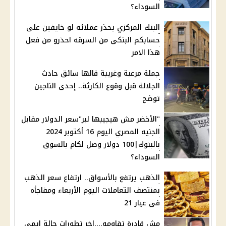
السوداء؟
البنك المركزي يحذر عملائه لو خايفين على
حسابكم البنكى من السرقه احذرو من فعل
هذا الامر
جملة مرعبة وغريبة قالها سائق حادث
الجلالة قبل وقوع الكارثة.. إحدى الناجين
توضح
"الأخضر مش هيجيبها لبر"سعر الدولار مقابل
الجنيه المصري اليوم 16 أكتوبر 2024
بالبنوك|100 دولار وصل لكام بالسوق
السوداء؟
الذهب يرتفع بالأسواق.. ارتفاع سعر الذهب
بمنتصف التعاملات اليوم الأربعاء ومفاجأه
فى عيار 21
مش قادرة تقاومه....اخر تطورات حالة إيمي