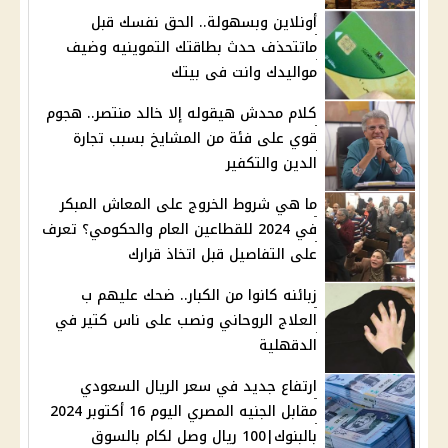
أونلاين وبسهولة.. الحق نفسك قبل
ماتتحذف حدث بطاقتك التموينيه وضيف
مواليدك وانت فى بيتك
كلام محدش هيقوله إلا خالد منتصر.. هجوم
قوي على فئة من المشايخ بسبب تجارة
الدين والتكفير
ما هي شروط الخروج على المعاش المبكر
في 2024 للقطاعين العام والحكومي؟ تعرف
على التفاصيل قبل اتخاذ قرارك
زبائنه كانوا من الكبار.. ضحك عليهم ب
العلاج الروحاني ونصب على ناس كتير في
الدقهلية
ارتفاع جديد في سعر الريال السعودي
مقابل الجنيه المصري اليوم 16 أكتوبر 2024
بالبنوك|100 ريال وصل لكام بالسوق